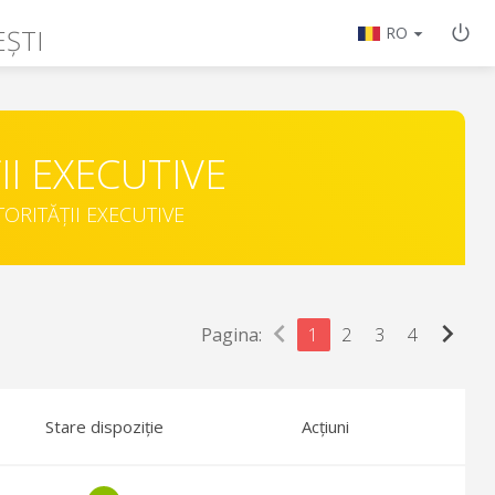
ȘTI
RO
II EXECUTIVE
TORITĂȚII EXECUTIVE
chevron_left
chevron_right
Pagina:
1
2
3
4
Stare dispoziție
Acțiuni