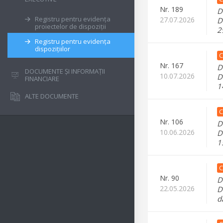
Nr.
189
D
Registru pentru evidența
27.07.2026
D
proiectelor de dispoziții
2
Registru pentru evidența
dispozițiilor
C
Nr.
167
D
DOCUMENTE ȘI INFORMAȚII
10.07.2026
D
FINANCIARE
1
ALTE DOCUMENTE
C
Nr.
106
D
10.06.2026
D
1
C
Nr.
90
D
22.05.2026
D
d