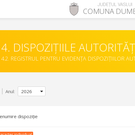
JUDEȚUL VASLUI
COMUNA
DUME
4. DISPOZIȚIILE AUTORITĂȚ
4.2. REGISTRUL PENTRU EVIDENȚA DISPOZIȚIILOR AU
Anul:
enumire dispoziție
aracter individual