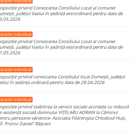
aracter individual
ispoziție privind Convocarea Consiliului Local al comunei
umești, județul Vaslui în ședință extrordinară pentru data de
3.05.2026
aracter individual
ispoziție privind Convocarea Consiliului Local al comunei
umești, județul Vaslui în ședință extrordinară pentru data de
7.05.2026
aracter individual
ispoziție privind convocarea Consiliului local Dumești, județul
aslui în ședința ordinară pentru data de 28.04.2026
aracter individual
ispoziție privind stabilirea la servicii sociale acordate cu măsură
e asistență socială domnului VIȚELARU ADRIAN la Căminul
entru persoane vârstnice- Asociația Filantropia Ortodoxă Huși,
Sf. Proroc Daniel” Rășcani