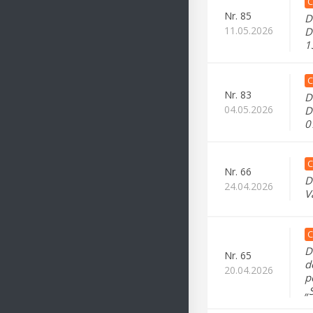
C
Nr.
85
D
11.05.2026
D
1
C
Nr.
83
D
04.05.2026
D
0
C
Nr.
66
D
24.04.2026
V
C
D
Nr.
65
d
20.04.2026
p
„