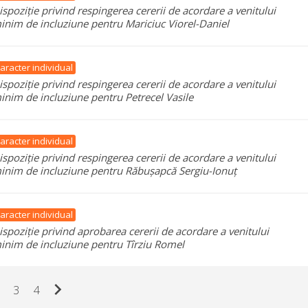
ispoziție privind respingerea cererii de acordare a venitului
inim de incluziune pentru Mariciuc Viorel-Daniel
aracter individual
ispoziție privind respingerea cererii de acordare a venitului
inim de incluziune pentru Petrecel Vasile
aracter individual
ispoziție privind respingerea cererii de acordare a venitului
inim de incluziune pentru Răbușapcă Sergiu-Ionuț
aracter individual
ispoziție privind aprobarea cererii de acordare a venitului
inim de incluziune pentru Tîrziu Romel
chevron_right
3
4