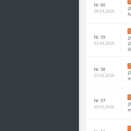
C
Nr.
60
D
20.04.2026
h
C
Nr.
59
D
03.04.2026
D
0
C
Nr.
58
D
25.03.2026
m
C
Nr.
57
D
25.03.2026
m
C