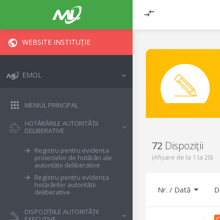
WEBSITE INSTITUȚIE
EMOL
MENIUL PRINCIPAL
HOTĂRÂRILE AUTORITĂȚII
DELIBERATIVE
72
Dispoziții
Registru pentru evidența
(Afișare de la
1
la
20
)
proiectelor de hotărâri ale
autorității deliberative
Registru pentru evidența
hotărârilor autorității
Nr.
/
Dată
D
deliberative
DISPOZIȚIILE AUTORITĂȚII
C
EXECUTIVE