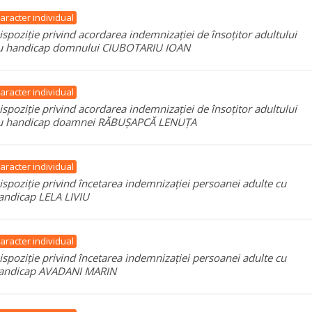
aracter individual
ispoziție privind acordarea indemnizației de însoțitor adultului
u handicap domnului CIUBOTARIU IOAN
aracter individual
ispoziție privind acordarea indemnizației de însoțitor adultului
u handicap doamnei RĂBUȘAPCĂ LENUȚA
aracter individual
ispoziție privind încetarea indemnizației persoanei adulte cu
andicap LELA LIVIU
aracter individual
ispoziție privind încetarea indemnizației persoanei adulte cu
andicap AVADANI MARIN