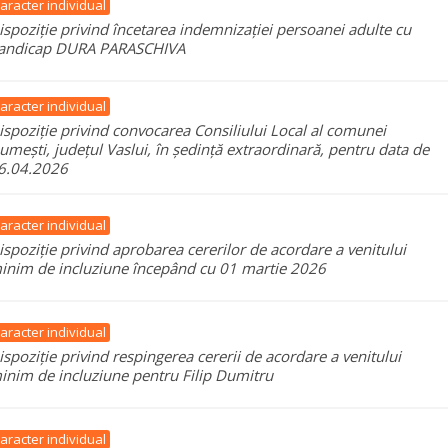
aracter individual
ispoziție privind încetarea indemnizației persoanei adulte cu
andicap DURA PARASCHIVA
aracter individual
ispoziție privind convocarea Consiliului Local al comunei
umești, județul Vaslui, în ședință extraordinară, pentru data de
6.04.2026
aracter individual
ispoziție privind aprobarea cererilor de acordare a venitului
inim de incluziune începând cu 01 martie 2026
aracter individual
ispoziție privind respingerea cererii de acordare a venitului
inim de incluziune pentru Filip Dumitru
aracter individual