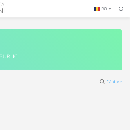
ȚA
NI
RO
 PUBLIC
Căutare