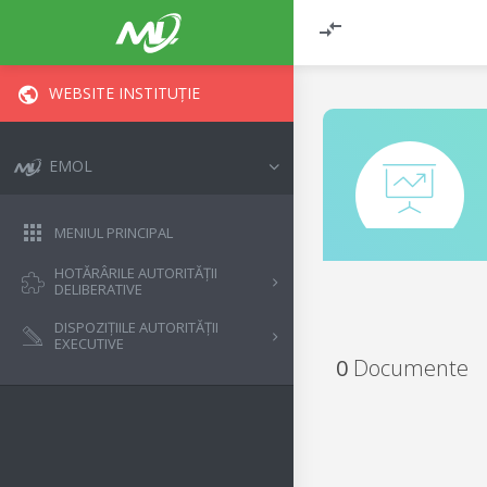
WEBSITE INSTITUȚIE
EMOL
MENIUL PRINCIPAL
HOTĂRÂRILE AUTORITĂȚII
DELIBERATIVE
DISPOZIȚIILE AUTORITĂȚII
EXECUTIVE
0
Documente