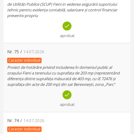
de Utilități Publice (SCUP) Fieni in vederea asigurării suportului
tehnic pentru evidența contabilă, salarizare și control financiar
preventiv propriu
aprobat
Nr.
75
/
14.07.2026
Caracter individual
Proiect de hotărâre privind includerea în domeniul public al
orașului Fieni a terenului cu suprafața de 203 mp (reprezentând
diferența dintre suprafața măsurată de 403 mp, cu IE 72476 și
suprafața din acte de 200 mp) din sat Berevoiești, zona „Parc”
aprobat
Nr.
74
/
14.07.2026
Caracter individual