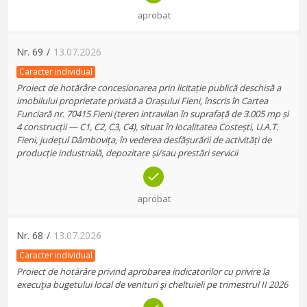
aprobat
Nr.
69
/
13.07.2026
Caracter individual
Proiect de hotărâre concesionarea prin licitație publică deschisă a
imobilului proprietate privată a Orașului Fieni, înscris în Cartea
Funciară nr. 70415 Fieni (teren intravilan în suprafață de 3.005 mp și
4 construcții — C1, C2, C3, C4), situat în localitatea Costești, U.A.T.
Fieni, județul Dâmbovița, în vederea desfășurării de activități de
producție industrială, depozitare și/sau prestări servicii
aprobat
Nr.
68
/
13.07.2026
Caracter individual
Proiect de hotărâre privind aprobarea indicatorilor cu privire la
execuţia bugetului local de venituri şi cheltuieli pe trimestrul II 2026