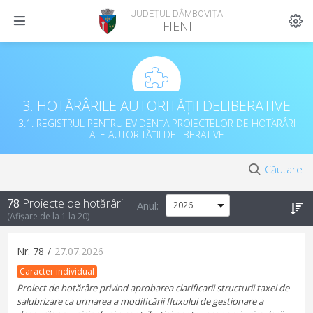
JUDEȚUL DÂMBOVIȚA
FIENI
3. HOTĂRÂRILE AUTORITĂȚII DELIBERATIVE
3.1. REGISTRUL PENTRU EVIDENȚA PROIECTELOR DE HOTĂRÂRI
ALE AUTORITĂȚII DELIBERATIVE
Căutare
78
Proiecte de hotărâri
Anul:
(Afișare de la
1
la
20
)
Nr.
78
/
27.07.2026
Caracter individual
Proiect de hotărâre privind aprobarea clarificarii structurii taxei de
salubrizare ca urmarea a modificării fluxului de gestionare a