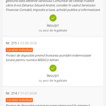
gestiune date aferente Serviciului Comunitar de Utilități Publice
către d-nul Zahariuc Eduard-Andrei, consilier în cadrul Serviciului
Financiar-Contabil, impozite și taxe, achiziții publice și informatizare
ÎNSUȘIT
cu aviz de legalitate
Nr.
215
/
03.08.2026
Caracter individual
Proiect de dispoziție privind încetarea acordării indemnizației
lunare pentru numitul BĂDICU Adrian
ÎNSUȘIT
cu aviz de legalitate
Nr.
214
/
31.07.2026
Caracter individual
Proiect de dispoziție privind mutarea temporară în interesul