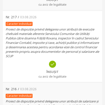
cu aviz de legalitate
Nr.
217
/
03.08.2026
Caracter individual
Proiect de dispoziție privind delegarea unor atribuții de execuție
cheltuieli materiale aferente Serviciului Comunitar de Utilități
Publice către doamna Frățilă Roxana, inspector în cadrul Serviciului
Financiar-Contabil, impozite și taxe, achiziții publice și informatizare
și desemnarea acesteia pentru acordarea vizei de control financiar
preventiv propriu asupra documentelor de personal și salarizare ale
SCUP
ÎNSUȘIT
cu aviz de legalitate
Nr.
216
/
03.08.2026
Caracter individual
Proiect de dispoziție privind delegarea unor atribuții de salarizare și