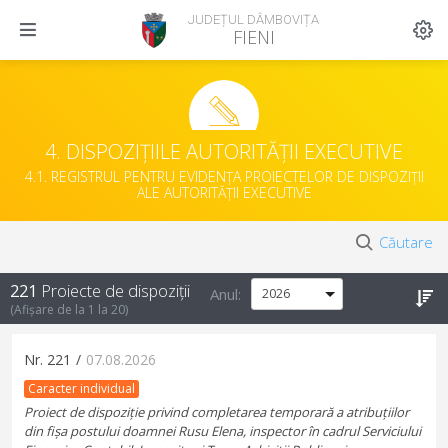
JUDEȚUL DÂMBOVIȚA
FIENI
4. DISPOZIȚIILE AUTORITĂȚII EXECUTIVE
4.1. REGISTRUL PENTRU EVIDENȚA PROIECTELOR DE DISPOZIȚII
ALE AUTORITĂȚII EXECUTIVE
Căutare
221
Proiecte de dispoziții
Anul:
(Afișare de la
1
la
20
)
Nr.
221
/
07.08.2026
Caracter individual
Proiect de dispoziție privind completarea temporară a atribuțiilor
din fișa postului doamnei Rusu Elena, inspector în cadrul Serviciului