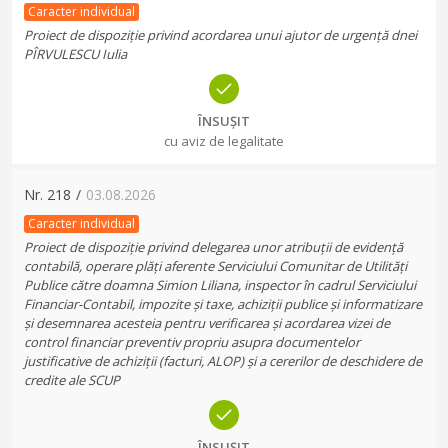
Caracter individual
Proiect de dispoziție privind acordarea unui ajutor de urgență dnei
PÎRVULESCU Iulia
ÎNSUȘIT
cu aviz de legalitate
Nr.
218
/
03.08.2026
Caracter individual
Proiect de dispoziție privind delegarea unor atribuții de evidență
contabilă, operare plăți aferente Serviciului Comunitar de Utilități
Publice către doamna Simion Liliana, inspector în cadrul Serviciului
Financiar-Contabil, impozite și taxe, achiziții publice și informatizare
și desemnarea acesteia pentru verificarea și acordarea vizei de
control financiar preventiv propriu asupra documentelor
justificative de achiziții (facturi, ALOP) și a cererilor de deschidere de
credite ale SCUP
ÎNSUȘIT