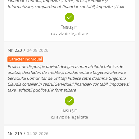
Financiar-Contabil, Impozite și Taxe , Achiziții Publice și
Informatizare, compartiment financiar-contabil, impozite și taxe
ÎNSUȘIT
cu aviz de legalitate
Nr.
220
/
04.08.2026
Caracter individual
Proiect de dispoziție privind delegarea unor atribuții tehnice de
analiză, deschideri de credite și fundamentare bugetară aferente
Serviciului Comunitar de Utilități Publice către doamna Grigoroiu
Claudia consilier in cadrul Serviciului financiar- contabil, impozite și
taxe , achiziții publice și informatizare
ÎNSUȘIT
cu aviz de legalitate
Nr.
219
/
04.08.2026