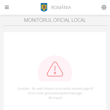
ROMÂNIA
MONITORUL OFICIAL LOCAL
Excepție - Nu aveți dreptul să accesați această pagină!
Error code: generalexceptionmessage
#0 {main}