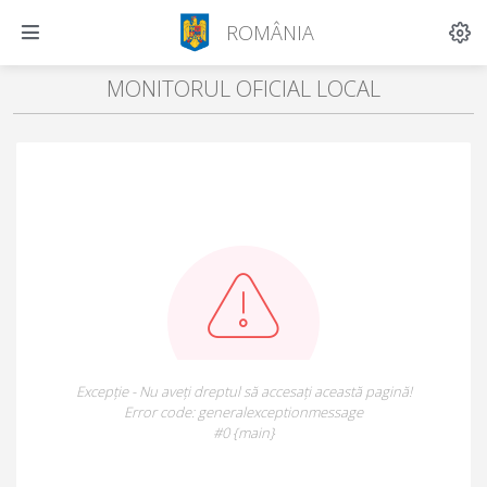
ROMÂNIA
MONITORUL OFICIAL LOCAL
Excepție - Nu aveți dreptul să accesați această pagină!
Error code: generalexceptionmessage
#0 {main}