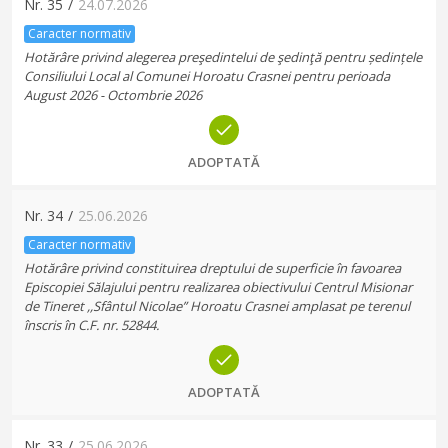
Nr.
35
/
24.07.2026
Caracter normativ
Hotărâre privind alegerea preşedintelui de şedinţă pentru ședințele
Consiliului Local al Comunei Horoatu Crasnei pentru perioada
August 2026 - Octombrie 2026
ADOPTATĂ
Nr.
34
/
25.06.2026
Caracter normativ
Hotărâre privind constituirea dreptului de superficie în favoarea
Episcopiei Sălajului pentru realizarea obiectivului Centrul Misionar
de Tineret ,,Sfântul Nicolae” Horoatu Crasnei amplasat pe terenul
înscris în C.F. nr. 52844.
ADOPTATĂ
Nr.
33
/
25.06.2026