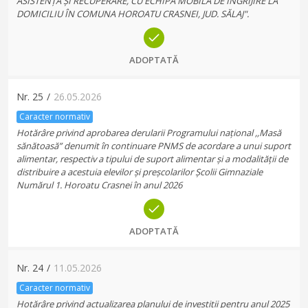
ASISTENȚĂ ȘI RECUPERARE, CU ECHIPA MOBILA DE INGRIJIRE LA
DOMICILIU ÎN COMUNA HOROATU CRASNEI, JUD. SĂLAJ".
ADOPTATĂ
Nr.
25
/
26.05.2026
Caracter normativ
Hotărâre privind aprobarea derularii Programului național ,,Masă
sănătoasă” denumit în continuare PNMS de acordare a unui suport
alimentar, respectiv a tipului de suport alimentar și a modalității de
distribuire a acestuia elevilor și preșcolarilor Școlii Gimnaziale
Numărul 1. Horoatu Crasnei în anul 2026
ADOPTATĂ
Nr.
24
/
11.05.2026
Caracter normativ
Hotărâre privind actualizarea planului de investiții pentru anul 2025