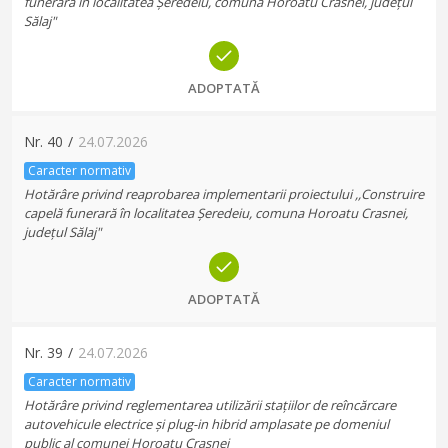
funerară în localitatea Șeredeiu, comuna Horoatu Crasnei, județul
Sălaj"
ADOPTATĂ
Nr.
40
/
24.07.2026
Caracter normativ
Hotărâre privind reaprobarea implementarii proiectului ,,Construire
capelă funerară în localitatea Șeredeiu, comuna Horoatu Crasnei,
județul Sălaj"
ADOPTATĂ
Nr.
39
/
24.07.2026
Caracter normativ
Hotărâre privind reglementarea utilizării stațiilor de reîncărcare
autovehicule electrice și plug-in hibrid amplasate pe domeniul
public al comunei Horoatu Crasnei