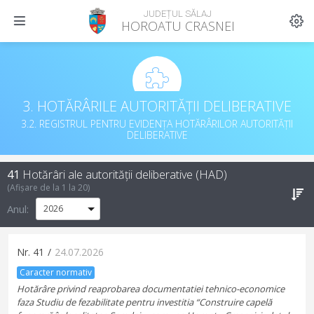
JUDEȚUL SĂLAJ
HOROATU CRASNEI
3. HOTĂRÂRILE AUTORITĂȚII DELIBERATIVE
3.2. REGISTRUL PENTRU EVIDENȚA HOTĂRÂRILOR AUTORITĂȚII
DELIBERATIVE
41
Hotărâri ale autorității deliberative (HAD)
(Afișare de la
1
la
20
)
Anul:
Nr.
41
/
24.07.2026
Caracter normativ
Hotărâre privind reaprobarea documentatiei tehnico-economice
faza Studiu de fezabilitate pentru investitia “Construire capelă