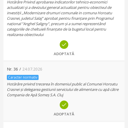
Hotărâre Privind aprobarea indicatorilor tehnico-economici
actualizati şi a devizului general actualizat pentru obiectivul de
investiții ,,Modernizare drumuri comunale in comuna Horoatu
Crasnei, judetul Salaj” aprobat pentru finanțare prin Programul
național ”Anghel Saligny”, precum și a sumei reprezentând
categoriile de cheltuieli finanțate de la bugetul local pentru
realizarea obiectivului
ADOPTATĂ
Nr.
36
/
24.07.2026
Caracter normativ
Hotărâre privind trecerea în domeniul public al Comunei Horoatu
Crasnei și delegarea gestiunii serviciului de alimentare cu apă către
Compania de Apă Someș S.A. Cluj
ADOPTATĂ