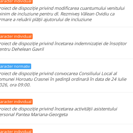
aracter individual
roiect de dispoziție privind modificarea cuantumului venitului
inim de incluziune pentru dl. Rezmiveș Vălean Ovidiu ca
rmare a reluării plății ajutorului de incluziune
aracter individual
roiect de dispoziție privind încetarea indemnizației de însoțitor
entru Dehelean Gavril
aracter normativ
roiect de dispoziție privind convocarea Consiliului Local al
omunei Horoatu Crasnei în şedinţă ordinară în data de 24 Iulie
026, ora 09:00.
aracter individual
roiect de dispoziție privind încetarea activității asistentului
ersonal Pantea Mariana-Georgeta
aracter individual