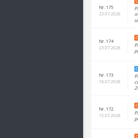
C
Nr.
175
P
23.07.2026
m
u
C
Nr.
174
P
23.07.2026
p
C
Nr.
173
P
16.07.2026
c
2
C
Nr.
172
P
15.07.2026
p
C