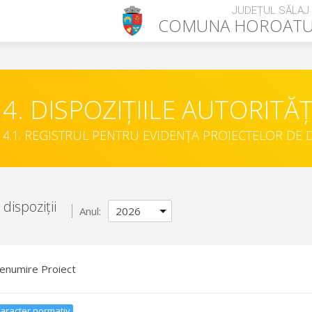
JUDEȚUL SĂLAJ
COMUNA
HOROATU
4. DISPOZIȚIILE AUTORITĂȚ
4.1. REGISTRUL PENTRU EVIDENȚA PROIECTELOR DE D
dispoziții
Anul:
enumire Proiect
aracter normativ