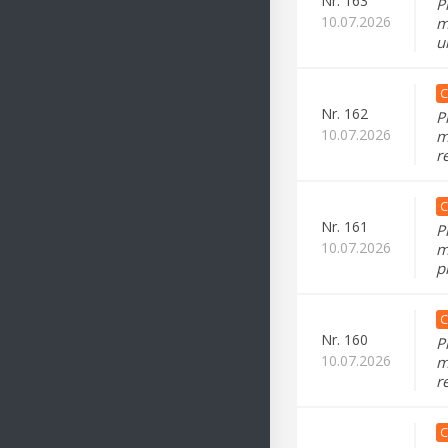
Nr.
163
P
10.07.2026
m
u
C
Nr.
162
P
10.07.2026
m
r
C
Nr.
161
P
10.07.2026
m
p
C
Nr.
160
P
10.07.2026
m
r
C