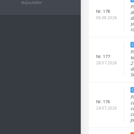
dispozițiilor
P
Nr.
178
d
06.08.2026
d
ș
r
C
P
Nr.
177
t
28.07.2026
2
d
S
C
P
Nr.
176
c
24.07.2026
c
c
p