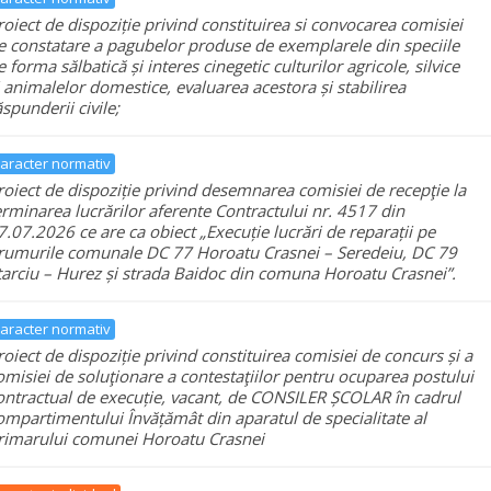
roiect de dispoziție privind constituirea si convocarea comisiei
e constatare a pagubelor produse de exemplarele din speciile
e forma sălbatică și interes cinegetic culturilor agricole, silvice
i animalelor domestice, evaluarea acestora și stabilirea
ăspunderii civile;
aracter normativ
roiect de dispoziție privind desemnarea comisiei de recepţie la
erminarea lucrărilor aferente Contractului nr. 4517 din
7.07.2026 ce are ca obiect „Execuție lucrări de reparații pe
rumurile comunale DC 77 Horoatu Crasnei – Seredeiu, DC 79
tarciu – Hurez și strada Baidoc din comuna Horoatu Crasnei”.
aracter normativ
roiect de dispoziție privind constituirea comisiei de concurs și a
omisiei de soluţionare a contestaţiilor pentru ocuparea postului
ontractual de execuție, vacant, de CONSILER ȘCOLAR în cadrul
ompartimentului Învățămât din aparatul de specialitate al
rimarului comunei Horoatu Crasnei