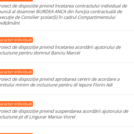
roiect de dispoziție privind încetarea contractului individual de
uncă al doamnei BURDEA ANCA din funcţia contractuală de
xecuţie de Consilier școlar(S) în cadrul Compartimentului
nvățământ
aracter individual
roiect de dispoziție privind încetarea acordării ajutorului de
ncluziune pentru domnul Banciu Marcel
aracter individual
roiect de dispoziție privind aprobarea cererii de acordare a
enitului minim de incluziune pentru dl Iepure Florin Adi
aracter individual
roiect de dispoziție privind suspendarea acordării ajutorului de
ncluziune pt dl Lingurar Marius-Viorel