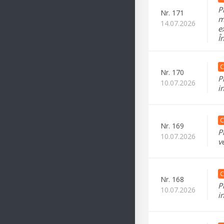
P
Nr.
171
m
14.07.2026
e
Î
C
Nr.
170
P
10.07.2026
i
C
Nr.
169
P
10.07.2026
v
C
Nr.
168
P
10.07.2026
i