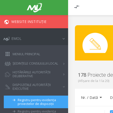
WEBSITE INSTITUȚIE
EMOL
MENIUL PRINCIPAL
ȘEDINȚELE CONSILIULUI LOCAL
HOTĂRÂRILE AUTORITĂȚII
178
Proiecte de 
DELIBERATIVE
(Afișare de la
1
la
20
)
DISPOZIȚIILE AUTORITĂȚII
EXECUTIVE
Nr.
/
Dată
D
Registru pentru evidența
proiectelor de dispoziții
Registru pentru evidența
C