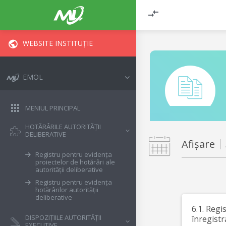
WEBSITE INSTITUȚIE
EMOL
MENIUL PRINCIPAL
HOTĂRÂRILE AUTORITĂȚII
DELIBERATIVE
Afișare
Registru pentru evidența
proiectelor de hotărâri ale
autorității deliberative
Registru pentru evidența
hotărârilor autorității
deliberative
6.1. Regi
DISPOZIȚIILE AUTORITĂȚII
înregistr
EXECUTIVE