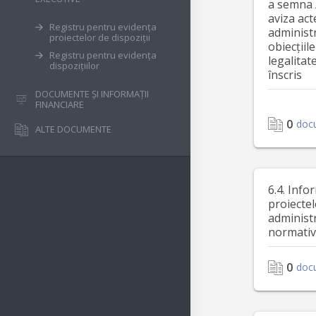
a semna 
aviza act
Registru pentru evidența
administ
proiectelor de dispoziții
obiecțiile
Registru pentru evidența
legalitat
dispozițiilor
înscris
DOCUMENTE ȘI INFORMAȚII
FINANCIARE
0
doc
ALTE DOCUMENTE
6.4. Info
proiectel
administr
normativ
0
doc