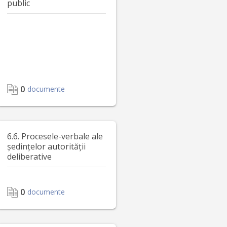
public
0
documente
6.6. Procesele-verbale ale
ședințelor autorității
deliberative
0
documente