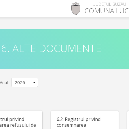
JUDEȚUL BUZĂU
COMUNA
LUC
6. ALTE DOCUMENTE
Anul:
strul privind
6.2. Registrul privind
area refuzului de
consemnarea