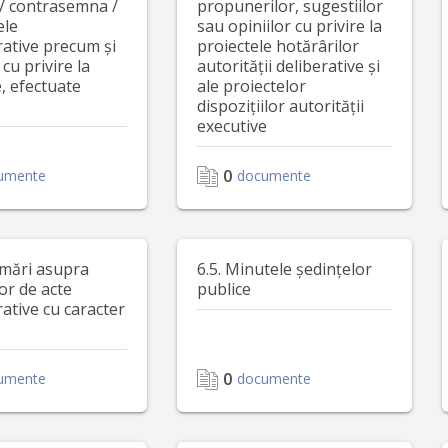
/ contrasemna /
propunerilor, sugestiilor
ele
sau opiniilor cu privire la
rative precum și
proiectele hotărârilor
 cu privire la
autorității deliberative și
e, efectuate
ale proiectelor
dispozițiilor autorității
executive
0
umente
documente
rmări asupra
6.5. Minutele ședințelor
or de acte
publice
ative cu caracter
0
umente
documente