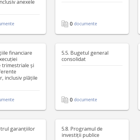
inclusiv anexele
0
umente
documente
țiile financiare
5.5. Bugetul general
xecuției
consolidat
trimestriale și
ferente
, inclusiv plățile
0
umente
documente
strul garanțiilor
5.8. Programul de
investiții publice