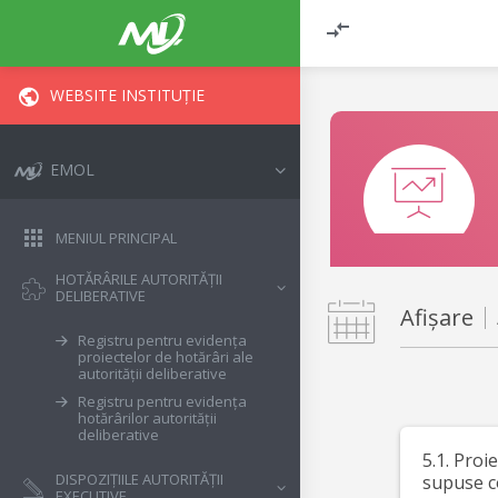
WEBSITE INSTITUȚIE
EMOL
MENIUL PRINCIPAL
HOTĂRÂRILE AUTORITĂȚII
DELIBERATIVE
Afișare
Registru pentru evidența
proiectelor de hotărâri ale
autorității deliberative
Registru pentru evidența
hotărârilor autorității
deliberative
5.1. Proi
DISPOZIȚIILE AUTORITĂȚII
supuse c
EXECUTIVE