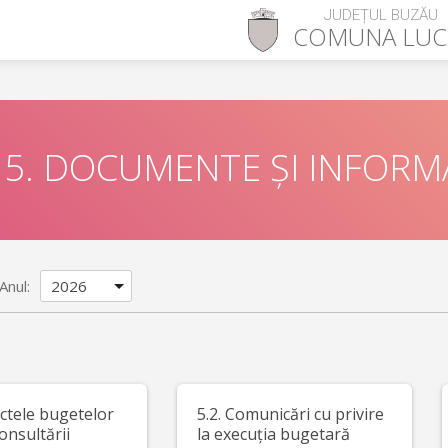
JUDEȚUL BUZĂU
COMUNA
LUC
5. DOCUMENTE ȘI INFORMA
Anul:
ectele bugetelor
5.2. Comunicări cu privire
onsultării
la execuția bugetară