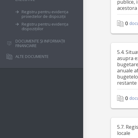
publice, 
acestora
Registru pentru evidența
proiectelor de dispoziții
0
doc
Registru pentru evidența
dispozițiilor
DOCUMENTE ȘI INFORMAȚII
FINANCIARE
5.4. Situa
ALTE DOCUMENTE
asupra e
bugetare 
anuale a
bugetelor
restante
0
doc
5.7. Regi
locale