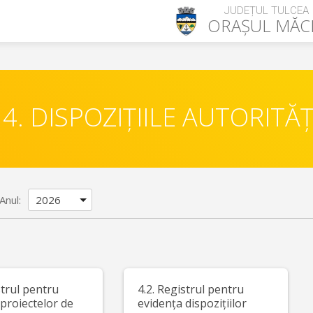
JUDEȚUL TULCEA
ORAȘUL
MĂC
4. DISPOZIȚIILE AUTORITĂȚ
Anul:
strul pentru
4.2. Registrul pentru
proiectelor de
evidența dispozițiilor