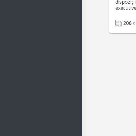
dispoziții
executiv
206
d