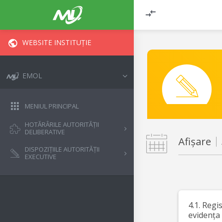
WEBSITE INSTITUȚIE
EMOL
MENIUL PRINCIPAL
HOTĂRÂRILE AUTORITĂȚII
DELIBERATIVE
Afișare
DISPOZIȚIILE AUTORITĂȚII
EXECUTIVE
4.1. Regi
evidența 