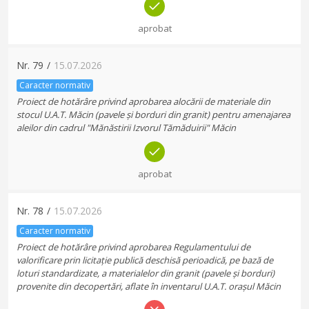
aprobat
Nr.
79
/
15.07.2026
Caracter normativ
Proiect de hotărâre privind aprobarea alocării de materiale din
stocul U.A.T. Măcin (pavele și borduri din granit) pentru amenajarea
aleilor din cadrul "Mănăstirii Izvorul Tămăduirii" Măcin
aprobat
Nr.
78
/
15.07.2026
Caracter normativ
Proiect de hotărâre privind aprobarea Regulamentului de
valorificare prin licitație publică deschisă perioadică, pe bază de
loturi standardizate, a materialelor din granit (pavele și borduri)
provenite din decopertări, aflate în inventarul U.A.T. orașul Măcin