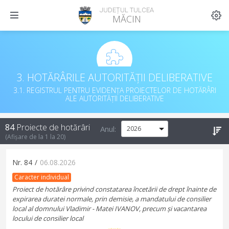
JUDEȚUL TULCEA
MĂCIN
3. HOTĂRÂRILE AUTORITĂȚII DELIBERATIVE
3.1. REGISTRUL PENTRU EVIDENȚA PROIECTELOR DE HOTĂRÂRI
ALE AUTORITĂȚII DELIBERATIVE
84
Proiecte de hotărâri
Anul:
(Afișare de la
1
la
20
)
Nr.
84
/
06.08.2026
Caracter individual
Proiect de hotărâre privind constatarea încetării de drept înainte de
expirarea duratei normale, prin demisie, a mandatului de consilier
local al domnului Vladimir - Matei IVANOV, precum și vacantarea
locului de consilier local