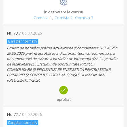
în dezbatere la comisii
Comisia 1
,
Comisia 2
,
Comisia 3
Nr.
73
/
06.07.2026
Caracter normativ
Proiect de hotărâre privind actualizarea și completarea HCL 45 din
29.05.2026 privind aprobarea indicatorilor tehnico-economici și a
documentației de avizare a lucrărilor de intervenții (D.A.L.I.)/studiu
de fezabilitate (S.F.)/studiu de oportunitate PROIECT
CONSOLIDARE ȘI EFICIENTIZARE ENERGETICĂ PENTRU SEDIUL
PRIMĂRIEI ȘI CONSILIUL LOCAL AL ORAȘULUI MĂCIN Apel
PRSE/2.2/ITI/1/2024
aprobat
Nr.
72
/
06.07.2026
Caracter normativ