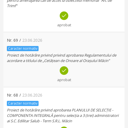
pentru amenajarea căii de acces la obiectivul memorial "Arc de
Trimf"
aprobat
Nr.
69
/
23.06.2026
Caracter normativ
Proiect de hotărâre privind privind aprobarea Regulamentului de
acordare a titlului de „Cetățean de Onoare al Orașului Măcin”
aprobat
Nr.
68
/
23.06.2026
Caracter normativ
Proiect de hotărâre privind aprobarea PLANULUI DE SELECȚIE -
COMPONENTA INTEGRALĂ pentru selecția a 3 (trei) administratori
ai S.C. Edilitar Salub - Term S.R.L. Măcin