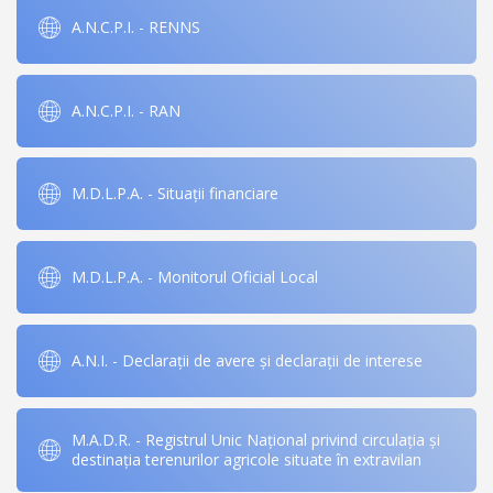
A.N.C.P.I. - RENNS
A.N.C.P.I. - RAN
M.D.L.P.A. - Situații financiare
M.D.L.P.A. - Monitorul Oficial Local
A.N.I. - Declarații de avere și declarații de interese
M.A.D.R. - Registrul Unic Național privind circulația și
destinația terenurilor agricole situate în extravilan