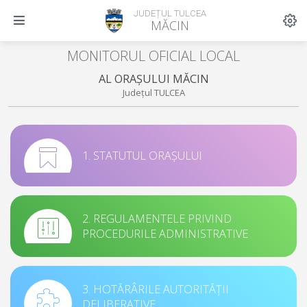
JUDEȚUL TULCEA
MĂCIN
MONITORUL OFICIAL LOCAL
AL ORAȘULUI MĂCIN
Județul TULCEA
1. STATUTUL ORAȘULUI
2. REGULAMENTELE PRIVIND
PROCEDURILE ADMINISTRATIVE
3. HOTĂRÂRILE AUTORITĂȚII
DELIBERATIVE