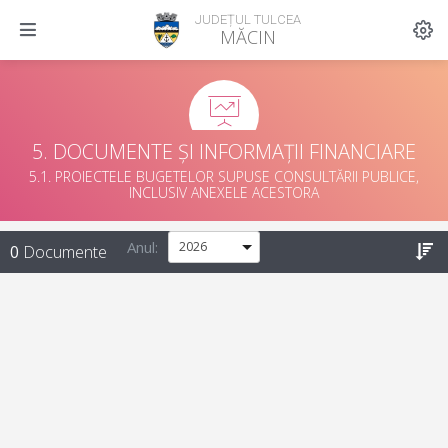
JUDEȚUL TULCEA
MĂCIN
5. DOCUMENTE ȘI INFORMAȚII FINANCIARE
5.1. PROIECTELE BUGETELOR SUPUSE CONSULTĂRII PUBLICE,
INCLUSIV ANEXELE ACESTORA
Anul:
0
Documente