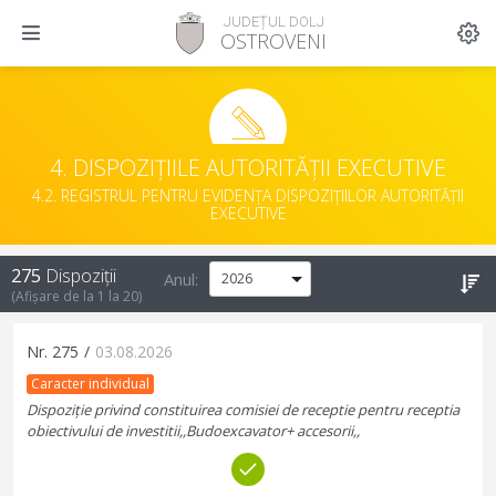
JUDEȚUL DOLJ
OSTROVENI
4. DISPOZIȚIILE AUTORITĂȚII EXECUTIVE
4.2. REGISTRUL PENTRU EVIDENȚA DISPOZIȚIILOR AUTORITĂȚII
EXECUTIVE
275
Dispoziții
Anul:
(Afișare de la
1
la
20
)
Nr.
275
/
03.08.2026
Caracter individual
Dispoziție privind constituirea comisiei de receptie pentru receptia
obiectivului de investitii,,Budoexcavator+ accesorii,,