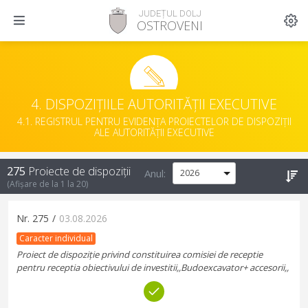
JUDEȚUL DOLJ
OSTROVENI
4. DISPOZIȚIILE AUTORITĂȚII EXECUTIVE
4.1. REGISTRUL PENTRU EVIDENȚA PROIECTELOR DE DISPOZIȚII
ALE AUTORITĂȚII EXECUTIVE
275
Proiecte de dispoziții
Anul:
(Afișare de la
1
la
20
)
Nr.
275
/
03.08.2026
Caracter individual
Proiect de dispoziție privind constituirea comisiei de receptie
pentru receptia obiectivului de investitii,,Budoexcavator+ accesorii,,