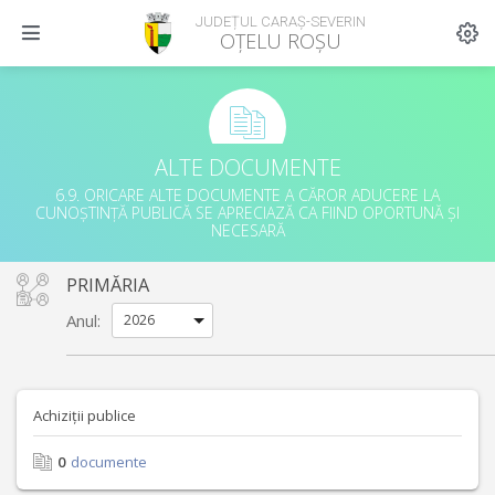
JUDEȚUL CARAȘ-SEVERIN
OȚELU ROȘU
ALTE DOCUMENTE
6.9. ORICARE ALTE DOCUMENTE A CĂROR ADUCERE LA
CUNOȘTINȚĂ PUBLICĂ SE APRECIAZĂ CA FIIND OPORTUNĂ ȘI
NECESARĂ
PRIMĂRIA
Anul:
Achiziții publice
0
documente