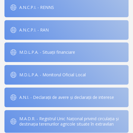
A.N.C.P.I. - RENNS
A.N.C.P.I. - RAN
M.D.L.P.A. - Situații financiare
M.D.L.P.A. - Monitorul Oficial Local
A.N.I. - Declarații de avere și declarații de interese
M.A.D.R. - Registrul Unic Național privind circulația și
destinația terenurilor agricole situate în extravilan