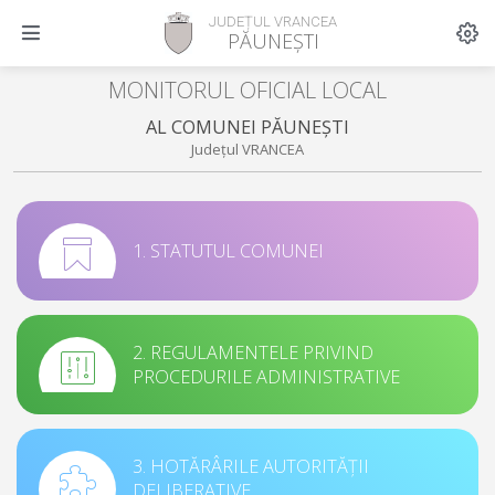
JUDEȚUL VRANCEA
PĂUNEȘTI
MONITORUL OFICIAL LOCAL
AL COMUNEI PĂUNEȘTI
Județul VRANCEA
1. STATUTUL COMUNEI
2. REGULAMENTELE PRIVIND
PROCEDURILE ADMINISTRATIVE
3. HOTĂRÂRILE AUTORITĂȚII
DELIBERATIVE