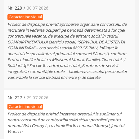
Nr.
228
/
30.07.2026
Caracter individual
Proiect de dispoziție privind aprobarea organizării concursului de
recrutare în vederea ocupării pe perioadă determinată a funcției
contractuale vacantă, de execuție de asistent social în cadrul
COMPARTIMENTULUI (serviciu social) "SERVICIUL DE ASISTENȚĂ
COMUNITARĂ" – cod serviciu social 8899 CZ-PN-V, înființat în
aparatul de specialitate al primarului comunei Păunești, conform
Protocolului încheiat cu Ministerul Muncii, Familiei, Tineretului și
Solidarității Sociale în cadrul proiectului „Furnizare de servicii
integrate în comunitățile rurale – facilitarea accesului persoanelor
vulnerabile la servicii de bază eficiente și de calitate
Nr.
227
/
29.07.2026
Caracter individual
Proiect de dispoziție privind încetarea dreptului la suplimentul
pentru consumul de combustibil solizi si/sau petrolieri pentru
domnul Brici Georgel , cu domiciliul în comuna Păunești, Județul
Vrancea