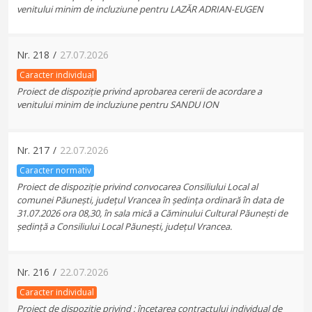
venitului minim de incluziune pentru LAZĂR ADRIAN-EUGEN
Nr.
218
/
27.07.2026
Caracter individual
Proiect de dispoziție privind aprobarea cererii de acordare a
venitului minim de incluziune pentru SANDU ION
Nr.
217
/
22.07.2026
Caracter normativ
Proiect de dispoziție privind convocarea Consiliului Local al
comunei Păunești, județul Vrancea în ședința ordinară în data de
31.07.2026 ora 08,30, în sala mică a Căminului Cultural Păunești de
ședință a Consiliului Local Păunești, județul Vrancea.
Nr.
216
/
22.07.2026
Caracter individual
Proiect de dispoziție privind : încetarea contractului individual de