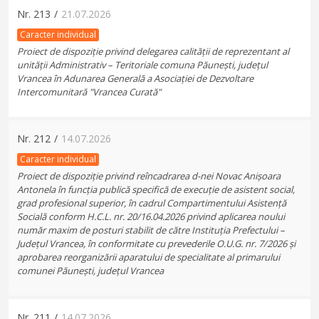
Nr.
213
/
21.07.2026
Caracter individual
Proiect de dispoziție privind delegarea calității de reprezentant al
unității Administrativ – Teritoriale comuna Păunești, județul
Vrancea în Adunarea Generală a Asociației de Dezvoltare
Intercomunitară "Vrancea Curată"
Nr.
212
/
14.07.2026
Caracter individual
Proiect de dispoziție privind reîncadrarea d-nei Novac Anișoara
Antonela în funcția publică specifică de execuție de asistent social,
grad profesional superior, în cadrul Compartimentului Asistență
Socială conform H.C.L. nr. 20/16.04.2026 privind aplicarea noului
număr maxim de posturi stabilit de către Instituția Prefectului –
Județul Vrancea, în conformitate cu prevederile O.U.G. nr. 7/2026 și
aprobarea reorganizării aparatului de specialitate al primarului
comunei Păunești, județul Vrancea
Nr.
211
/
14.07.2026