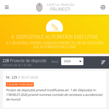
JUDEȚUL VRANCEA
PĂUNEȘTI
4. DISPOZIȚIILE AUTORITĂȚII EXECUTIVE
4.1. REGISTRUL PENTRU EVIDENȚA PROIECTELOR DE DISPOZIȚII
ALE AUTORITĂȚII EXECUTIVE
228
Proiecte de dispoziții
Anul:
(Afișare de la
1
la
20
)
Nr.
229
/
30.07.2026
Caracter individual
Proiect de dispoziție privind modificarea art. 1 din Dispoziția nr.
178/06.07.2026 privind numirea comisiei de cercetare a accidentului
de muncă