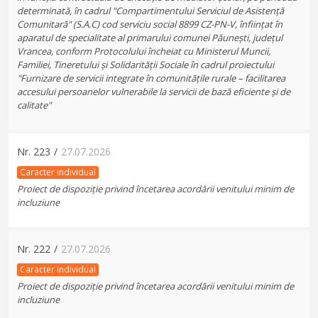
determinată, în cadrul "Compartimentului Serviciul de Asistență
Comunitară" (S.A.C) cod serviciu social 8899 CZ-PN-V, înființat în
aparatul de specialitate al primarului comunei Păunești, județul
Vrancea, conform Protocolului încheiat cu Ministerul Muncii,
Familiei, Tineretului și Solidarității Sociale în cadrul proiectului
"Furnizare de servicii integrate în comunitățile rurale – facilitarea
accesului persoanelor vulnerabile la servicii de bază eficiente și de
calitate"
Nr.
223
/
27.07.2026
Caracter individual
Proiect de dispoziție privind încetarea acordării venitului minim de
incluziune
Nr.
222
/
27.07.2026
Caracter individual
Proiect de dispoziție privind încetarea acordării venitului minim de
incluziune