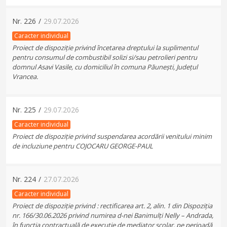
Nr.
226
/
29.07.2026
Caracter individual
Proiect de dispoziție privind încetarea dreptului la suplimentul
pentru consumul de combustibil solizi si/sau petrolieri pentru
domnul Asavi Vasile, cu domiciliul în comuna Păunești, Județul
Vrancea.
Nr.
225
/
29.07.2026
Caracter individual
Proiect de dispoziție privind suspendarea acordării venitului minim
de incluziune pentru COJOCARU GEORGE-PAUL
Nr.
224
/
27.07.2026
Caracter individual
Proiect de dispoziție privind : rectificarea art. 2, alin. 1 din Dispoziția
nr. 166/30.06.2026 privind numirea d-nei Banimulți Nelly – Andrada,
în funcția contractuală de execuție de mediator școlar, pe perioadă