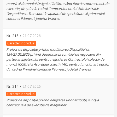
muncă al domnului Drăgoiu Cătălin, având funcția contractuală, de
execuție, de șofer în cadrul Compartimentului Administrativ –
Gospodăresc, Transport în aparatul de specialitate al primarului
comunei Păunești, județul Vrancea
Nr.
215
/
21.07.2026
Caracter individual
Proiect de dispoziție privind modificarea Dispoziției nr.
134/27.05.2026 privind desemnarea comisiei de negociere din
partea angajatorului pentru negocierea Contractului colectiv de
muncă (CCM) și a Acordului colectiv (AC) pentru funcționarii publici
din cadrul Primăriei comunei Păunești, județul Vrancea
Nr.
214
/
21.07.2026
Caracter individual
Proiect de dispoziție privind delegarea unor atribuții, funcția
contractuală de execuție de magaziner