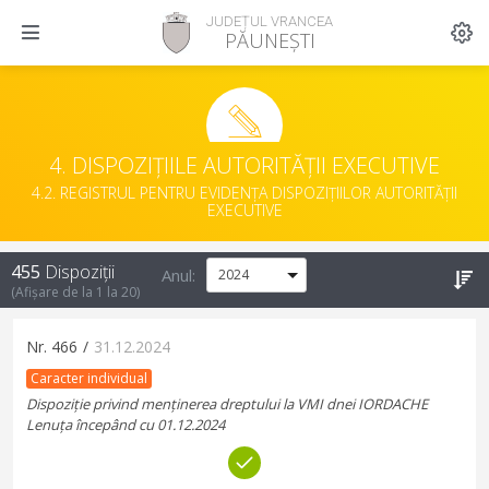
JUDEȚUL VRANCEA
PĂUNEȘTI
4. DISPOZIȚIILE AUTORITĂȚII EXECUTIVE
4.2. REGISTRUL PENTRU EVIDENȚA DISPOZIȚIILOR AUTORITĂȚII
EXECUTIVE
455
Dispoziții
Anul:
(Afișare de la
1
la
20
)
Nr.
466
/
31.12.2024
Caracter individual
Dispoziție privind menținerea dreptului la VMI dnei IORDACHE
Lenuța începând cu 01.12.2024