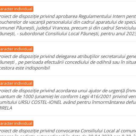
aracter individual
roiect de dispoziție privind aprobarea Regulamentului Intern pen
oucherelor de vacanță personalului din cadrul aparatului de specia
omunei Păunești, județul Vrancea, precum și din cadrul Serviciulu
ăunești, - subordonat Consiliului Local Păunești, pentru anul 202
aracter individual
roiect de dispoziție privind delegarea atribuţiilor secretarului ge
ăunești , pe perioada efectuării concediului de odihnă sau în situați
cestora este indisponibil
aracter individual
roiect de dispoziție privind acordarea unui ajutor de urgență (în
uantum de 1000 (unamie) lei conform Legii 416/2001 privind veni
umitului URSU COSTEL-IONEL având pentru înmormântarea defun
IRELA
aracter individual
roiect de dispoziție privind convocarea Consiliului Local al comune