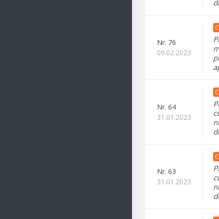
d
C
P
Nr.
76
m
09.02.2023
p
a
C
P
Nr.
64
c
31.01.2023
n
d
C
P
Nr.
63
c
31.01.2023
n
d