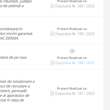
i Păunești, județul
Proiect finalizat cu
:
a de ședință a
Dispoziția Nr.
200
/
2023
mormântare) în
Proiect finalizat cu
:
tul minim garantat,
Dispoziția Nr.
199
/
2023
VAC DENISA
votare de pe raza
Proiect finalizat cu
:
Dispoziția Nr.
196
/
2023
siei de soluționare a
sul de recrutare a
Proiect finalizat cu
:
sistent, perioadă
Dispoziția Nr.
187
/
2023
 al aparatului de
izat în data de