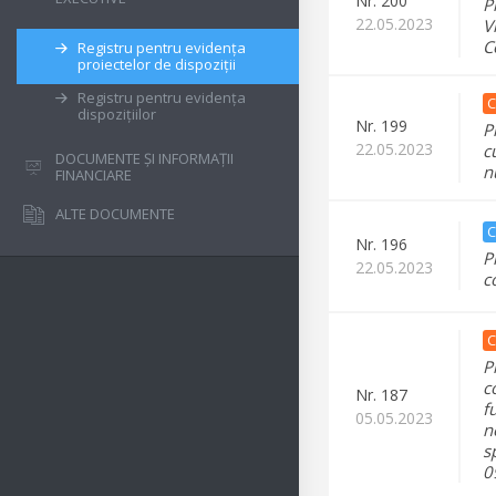
Nr.
200
P
22.05.2023
V
C
Registru pentru evidența
proiectelor de dispoziții
Registru pentru evidența
C
dispozițiilor
Nr.
199
P
22.05.2023
c
DOCUMENTE ȘI INFORMAȚII
n
FINANCIARE
ALTE DOCUMENTE
C
Nr.
196
P
22.05.2023
c
C
P
c
Nr.
187
f
05.05.2023
n
s
0