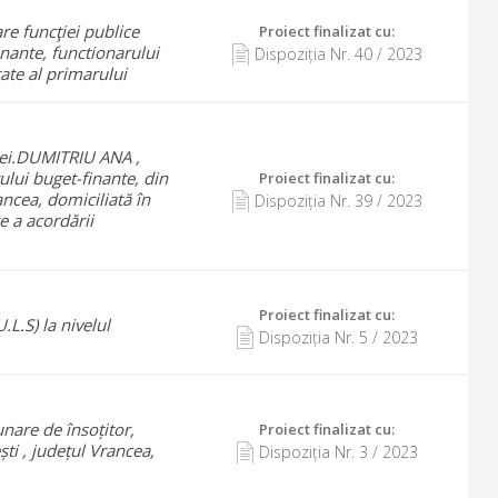
re funcţiei publice
Proiect finalizat cu
:
inante, functionarului
Dispoziția Nr.
40
/
2023
ate al primarului
dnei.DUMITRIU ANA ,
ului buget-finante, din
Proiect finalizat cu
:
ncea, domiciliată în
Dispoziția Nr.
39
/
2023
e a acordării
Proiect finalizat cu
:
.L.S) la nivelul
Dispoziția Nr.
5
/
2023
unare de însoțitor,
Proiect finalizat cu
:
i , județul Vrancea,
Dispoziția Nr.
3
/
2023