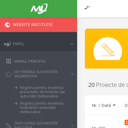
WEBSITE INSTITUȚIE
EMOL
MENIUL PRINCIPAL
HOTĂRÂRILE AUTORITĂȚII
DELIBERATIVE
20
Proiecte de d
Registru pentru evidența
proiectelor de hotărâri ale
autorității deliberative
Registru pentru evidența
Nr.
/
Dată
D
hotărârilor autorității
deliberative
C
DISPOZIȚIILE AUTORITĂȚII
EXECUTIVE