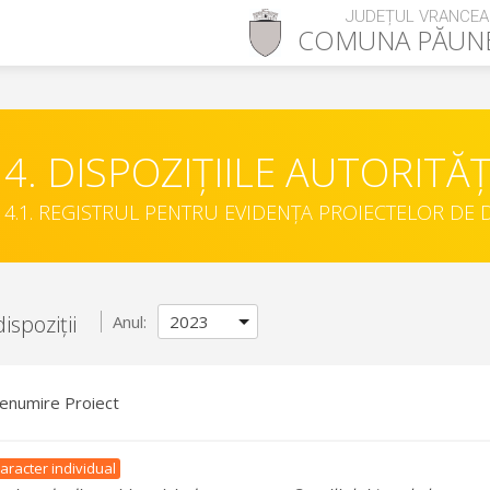
JUDEȚUL VRANCEA
COMUNA
PĂUN
4. DISPOZIȚIILE AUTORITĂȚ
4.1. REGISTRUL PENTRU EVIDENȚA PROIECTELOR DE D
ispoziții
Anul:
enumire Proiect
aracter individual