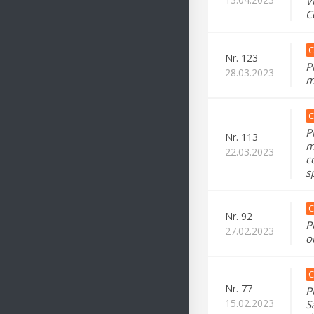
V
C
C
Nr.
123
P
28.03.2023
m
C
P
Nr.
113
m
22.03.2023
c
s
C
Nr.
92
P
27.02.2023
o
C
Nr.
77
P
15.02.2023
S