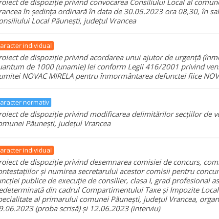
roiect de dispoziție privind convocarea Consiliului Local al comune
rancea în ședința ordinară în data de 30.05.2023 ora 08,30, în sal
onsiliului Local Păunești, județul Vrancea
aracter individual
roiect de dispoziție privind acordarea unui ajutor de urgență (în
uantum de 1000 (unamie) lei conform Legii 416/2001 privind veni
umitei NOVAC MIRELA pentru înmormântarea defunctei fiice NO
aracter normativ
roiect de dispoziție privind modificarea delimitărilor secțiilor de 
omunei Păunești, județul Vrancea
aracter individual
roiect de dispoziție privind desemnarea comisiei de concurs, comi
ontestațiilor și numirea secretarului acestor comisii pentru concur
uncției publice de execuție de consilier, clasa I, grad profesional a
edeterminată din cadrul Compartimentului Taxe și Impozite Locale
pecialitate al primarului comunei Păunești, județul Vrancea, organ
9.06.2023 (proba scrisă) și 12.06.2023 (interviu)