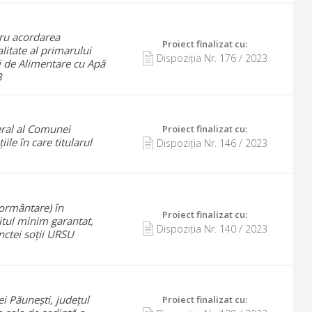
tru acordarea
Proiect finalizat cu
:
litate al primarului
Dispoziția Nr.
176
/
2023
i de Alimentare cu Apă
3
neral al Comunei
Proiect finalizat cu
:
ile în care titularul
Dispoziția Nr.
146
/
2023
mormântare) în
Proiect finalizat cu
:
tul minim garantat,
Dispoziția Nr.
140
/
2023
ctei soții URSU
i Păunești, județul
Proiect finalizat cu
: