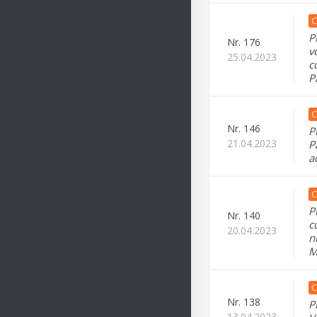
C
P
Nr.
176
v
25.04.2023
c
P
C
Nr.
146
P
21.04.2023
P
a
C
P
Nr.
140
c
20.04.2023
n
M
C
Nr.
138
P
13.04.2023