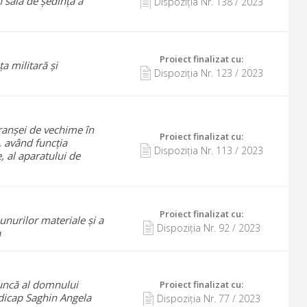
 sala de ședință a
Dispoziția Nr.
138
/
2023
Proiect finalizat cu
:
a militară și
Dispoziția Nr.
123
/
2023
ranșei de vechime în
Proiect finalizat cu
:
, având funcția
Dispoziția Nr.
113
/
2023
, al aparatului de
Proiect finalizat cu
:
unurilor materiale și a
Dispoziția Nr.
92
/
2023
a
muncă al domnului
Proiect finalizat cu
:
ndicap Saghin Angela
Dispoziția Nr.
77
/
2023