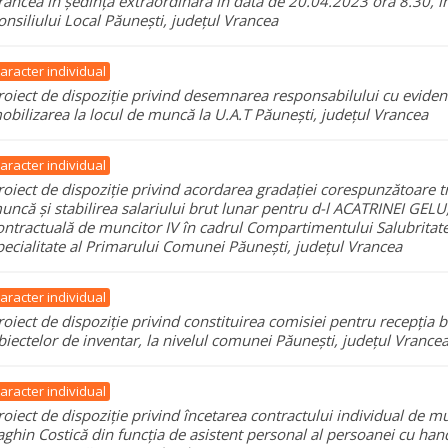
rancea în ședința extraordinară în data de 20.04.2023 ora 8.30, în
onsiliului Local Păunești, județul Vrancea
aracter individual
roiect de dispoziție privind desemnarea responsabilului cu evidenț
obilizarea la locul de muncă la U.A.T Păunești, județul Vrancea
aracter individual
roiect de dispoziție privind acordarea gradației corespunzătoare t
uncă și stabilirea salariului brut lunar pentru d-l ACATRINEI GELU
ontractuală de muncitor IV în cadrul Compartimentului Salubritate
pecialitate al Primarului Comunei Păunești, județul Vrancea
aracter individual
roiect de dispoziție privind constituirea comisiei pentru recepția b
biectelor de inventar, la nivelul comunei Păunești, județul Vrance
aracter individual
roiect de dispoziție privind încetarea contractului individual de 
aghin Costică din funcția de asistent personal al persoanei cu ha