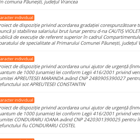
in comuna Păunești, județul Vrancea
aracter individual
roiect de dispoziție privind acordarea gradației corespunzătoare t
uncă și stabilirea salariului brut lunar pentru d-na CAUTIȘ VIOLET
ublică de execuție de referent superior în cadrul Compartimentului 
paratului de specialitate al Primarului Comunei Păunești, județul
aracter individual
roiect de dispoziție privind acordarea unui ajutor de urgență (în
uantum de 1000 (unamie) lei conform Legii 416/2001 privind veni
umitei APREUTESEI MARANDA având CNP 2480905390027 pentr
efunctului sot APREUTESEI CONSTANTIN
aracter individual
roiect de dispoziție privind acordarea unui ajutor de urgență (în
uantum de 1000 (unamie) lei conform Legii 416/2001 privind veni
umitei CONDURARU IOANA având CNP 2420301390025 pentru 
efunctului fiu CONDURARU COSTEL