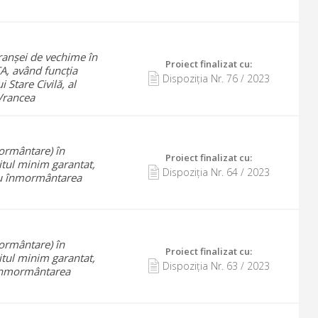
ranșei de vechime în
Proiect finalizat cu
:
A, având funcția
Dispoziția Nr.
76
/
2023
Stare Civilă, al
 Vrancea
mormântare) în
Proiect finalizat cu
:
tul minim garantat,
Dispoziția Nr.
64
/
2023
u înmormântarea
mormântare) în
Proiect finalizat cu
:
tul minim garantat,
Dispoziția Nr.
63
/
2023
înmormântarea