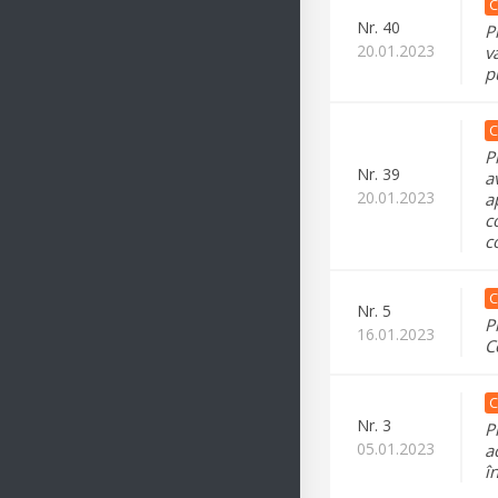
C
Nr.
40
P
20.01.2023
v
p
C
P
Nr.
39
a
20.01.2023
a
c
c
C
Nr.
5
P
16.01.2023
C
C
Nr.
3
P
05.01.2023
a
î