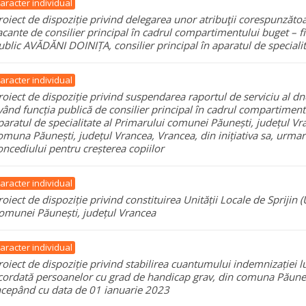
aracter individual
roiect de dispoziție privind delegarea unor atribuţii corespunzătoa
acante de consilier principal în cadrul compartimentului buget – f
ublic AVĂDĂNI DOINIȚA, consilier principal în aparatul de specialit
aracter individual
roiect de dispoziție privind suspendarea raportul de serviciu al 
vând funcția publică de consilier principal în cadrul compartiment
paratul de specialitate al Primarului comunei Păunești, județul Vra
omuna Păunești, județul Vrancea, Vrancea, din inițiativa sa, urmar
oncediului pentru creșterea copiilor
aracter individual
roiect de dispoziție privind constituirea Unității Locale de Sprijin (U
omunei Păunești, județul Vrancea
aracter individual
roiect de dispoziție privind stabilirea cuantumului indemnizației l
cordată persoanelor cu grad de handicap grav, din comuna Păuneșt
ncepând cu data de 01 ianuarie 2023