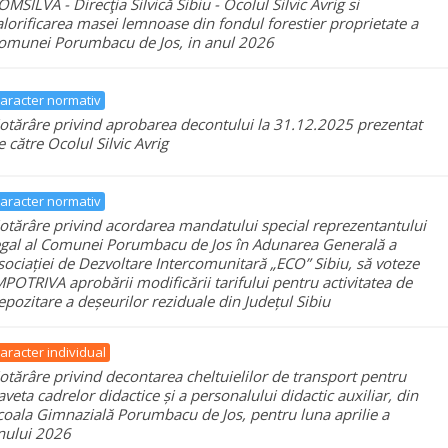
OMSILVA - Direcţia Silvică Sibiu - Ocolul Silvic Avrig si
alorificarea masei lemnoase din fondul forestier proprietate a
omunei Porumbacu de Jos, in anul 2026
aracter normativ
otărâre privind aprobarea decontului la 31.12.2025 prezentat
e către Ocolul Silvic Avrig
aracter normativ
otărâre privind acordarea mandatului special reprezentantului
egal al Comunei Porumbacu de Jos în Adunarea Generală a
sociației de Dezvoltare Intercomunitară „ECO” Sibiu, să voteze
MPOTRIVA aprobării modificării tarifului pentru activitatea de
epozitare a deșeurilor reziduale din Județul Sibiu
aracter individual
otărâre privind decontarea cheltuielilor de transport pentru
aveta cadrelor didactice și a personalului didactic auxiliar, din
coala Gimnazială Porumbacu de Jos, pentru luna aprilie a
nului 2026