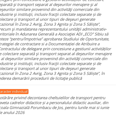
eparată şi transport separat al deşeurilor menajere şi al
eşeurilor similare provenind din activităţi comerciale din
ndustrie şi instituţii, inclusiv fracţii colectate separate și de
olectare și transport al unor tipuri de deşeuri generate
cazional în Zona 2 Avrig, Zona 3 Agnita și Zona 5 Săliște”,
recum şi mandatarea reprezentantului unităţii administrativ-
eritoriale în Adunarea Generală a Asociaţiei ADI „ECO” Sibiu să
oteze “pentru/împotriva” aprobarea Studiului de Oportunitate,
trategiei de contractare si a Documentației de Atribuire a
Contractului de delegare prin concesiune a gestiunii activităților
e colectare separată şi transport separat al deşeurilor menajere
i al deşeurilor similare provenind din activităţi comerciale din
ndustrie şi instituţii, inclusiv fracţii colectate separate și de
olectare și transport al unor tipuri de deşeuri generate
cazional în Zona 2 Avrig, Zona 3 Agnita și Zona 5 Săliște”, în
ederea demarării procedurii de licitaţie publică
aracter individual
otărâre privind decontarea cheltuielilor de transport pentru
aveta cadrelor didactice și a personalului didactic auxiliar, din
coala Gimnazială Porumbacu de Jos, pentru lunile mai si iunie
le anului 2026