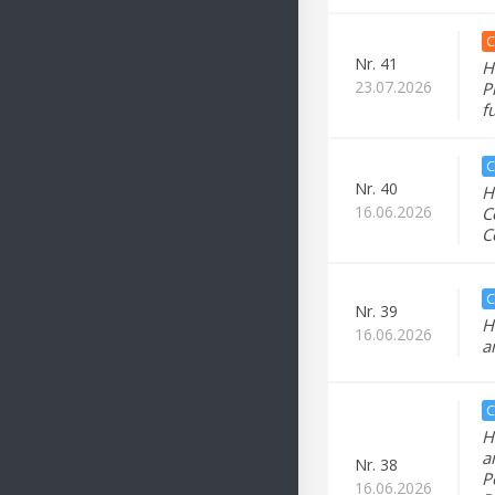
C
Nr.
41
H
23.07.2026
P
f
C
Nr.
40
H
16.06.2026
C
C
C
Nr.
39
H
16.06.2026
a
C
H
a
Nr.
38
P
16.06.2026