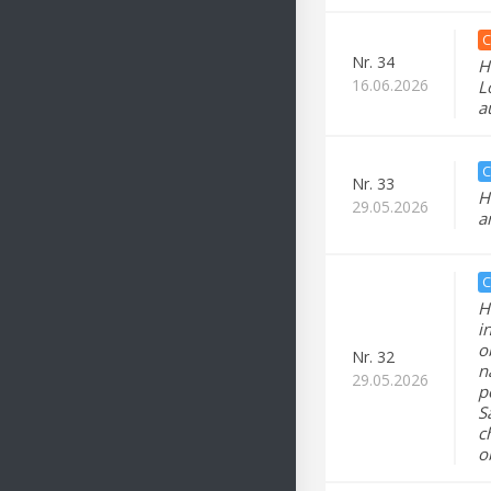
C
Nr.
34
H
16.06.2026
L
a
C
Nr.
33
H
29.05.2026
a
C
H
i
o
Nr.
32
n
29.05.2026
p
S
c
o