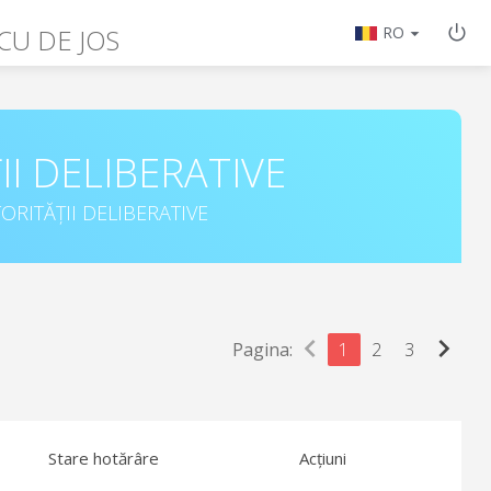
U DE JOS
RO
II DELIBERATIVE
ORITĂȚII DELIBERATIVE
chevron_left
chevron_right
Pagina:
1
2
3
Stare hotărâre
Acțiuni