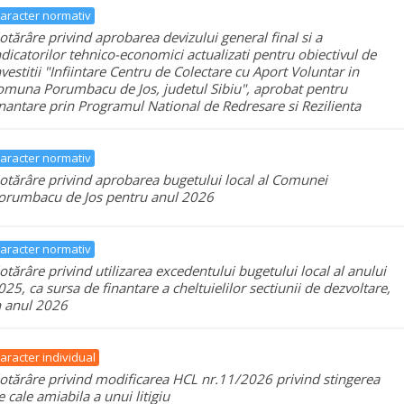
aracter normativ
otărâre privind aprobarea devizului general final si a
ndicatorilor tehnico-economici actualizati pentru obiectivul de
nvestitii "Infiintare Centru de Colectare cu Aport Voluntar in
omuna Porumbacu de Jos, judetul Sibiu", aprobat pentru
inantare prin Programul National de Redresare si Rezilienta
aracter normativ
otărâre privind aprobarea bugetului local al Comunei
orumbacu de Jos pentru anul 2026
aracter normativ
otărâre privind utilizarea excedentului bugetului local al anului
025, ca sursa de finantare a cheltuielilor sectiunii de dezvoltare,
n anul 2026
aracter individual
otărâre privind modificarea HCL nr.11/2026 privind stingerea
e cale amiabila a unui litigiu