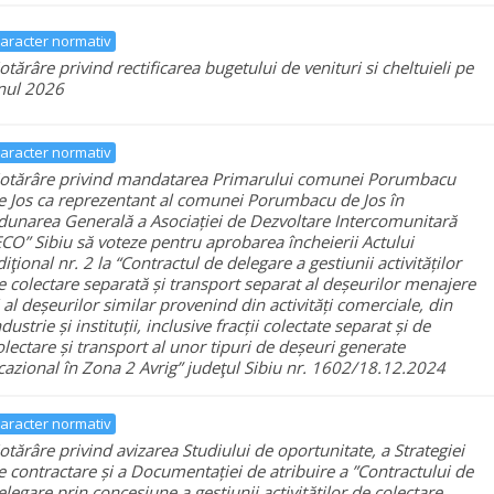
aracter normativ
otărâre privind rectificarea bugetului de venituri si cheltuieli pe
nul 2026
aracter normativ
otărâre privind mandatarea Primarului comunei Porumbacu
e Jos ca reprezentant al comunei Porumbacu de Jos în
dunarea Generală a Asociației de Dezvoltare Intercomunitară
ECO” Sibiu să voteze pentru aprobarea încheierii Actului
diţional nr. 2 la “Contractul de delegare a gestiunii activităților
e colectare separată și transport separat al deșeurilor menajere
i al deșeurilor similar provenind din activități comerciale, din
ndustrie și instituții, inclusive fracții colectate separat și de
olectare și transport al unor tipuri de deșeuri generate
cazional în Zona 2 Avrig” judeţul Sibiu nr. 1602/18.12.2024
aracter normativ
otărâre privind avizarea Studiului de oportunitate, a Strategiei
e contractare și a Documentației de atribuire a ”Contractului de
elegare prin concesiune a gestiunii activităților de colectare