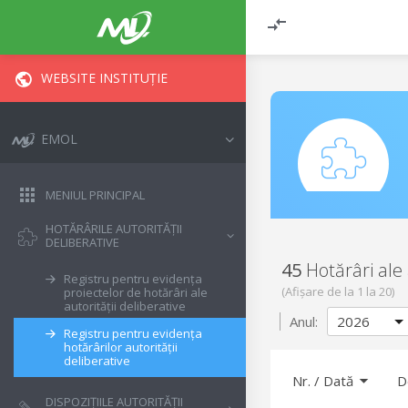
WEBSITE INSTITUȚIE
EMOL
MENIUL PRINCIPAL
HOTĂRÂRILE AUTORITĂȚII
DELIBERATIVE
45
Hotărâri ale 
Registru pentru evidența
(Afișare de la
1
la
20
)
proiectelor de hotărâri ale
autorității deliberative
Anul:
Registru pentru evidența
hotărârilor autorității
deliberative
Nr.
/
Dată
D
DISPOZIȚIILE AUTORITĂȚII