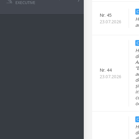
EXECUTIVE
C
Nr.
45
H
23.07.2026
a
C
H
d
A
“
Nr.
44
a
23.07.2026
d
ș
i
c
o
C
H
d
d