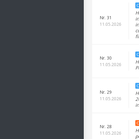
C
H
Nr.
31
i
11.05.2026
i
c
f
C
Nr.
30
H
11.05.2026
P
C
Nr.
29
H
11.05.2026
2
i
C
Nr.
28
H
11.05.2026
p