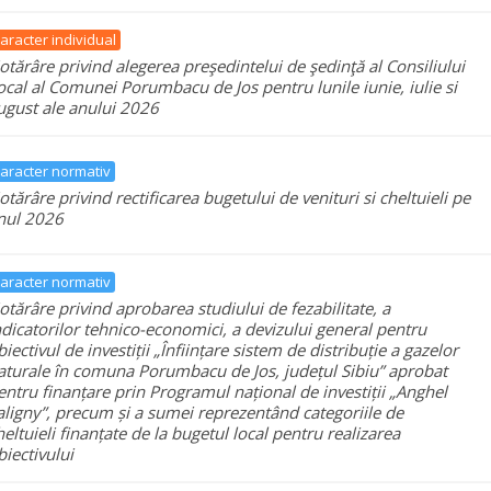
aracter individual
otărâre privind alegerea preşedintelui de şedinţă al Consiliului
ocal al Comunei Porumbacu de Jos pentru lunile iunie, iulie si
ugust ale anului 2026
aracter normativ
otărâre privind rectificarea bugetului de venituri si cheltuieli pe
nul 2026
aracter normativ
otărâre privind aprobarea studiului de fezabilitate, a
ndicatorilor tehnico-economici, a devizului general pentru
biectivul de investiții „Înființare sistem de distribuție a gazelor
aturale în comuna Porumbacu de Jos, județul Sibiu” aprobat
entru finanțare prin Programul național de investiții „Anghel
aligny”, precum și a sumei reprezentând categoriile de
heltuieli finanțate de la bugetul local pentru realizarea
biectivului