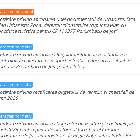
aracter individual
otărâre privind aprobarea unei documentatii de urbanism, faza
lan Urbanistic Zonal denumit “Constituire trup intravilan cu
unctiune turistica pentru CF 116377 Porumbacu de Jos”
aracter normativ
otărâre privind aprobarea Regulamentului de functionare a
entrului de colectare prin aport voluntar a deseurilor situat in
omuna Porumbacu de Jos, judetul Sibiu
aracter normativ
otărâre privind rectificarea bugetului de venituri si cheltuieli pe
nul 2026
aracter normativ
otărâre privind aprobarea bugetului de venituri şi cheltuieli pe
nul 2026 pentru pădurile din fondul forestier al Comunei
orumbacu de Jos, administrate de Regia Naţională a Pădurilor