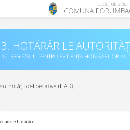
JUDEȚUL SIBIU
COMUNA
PORUMBAC
3. HOTĂRÂRILE AUTORITĂȚ
3.2. REGISTRUL PENTRU EVIDENȚA HOTĂRÂRILOR AUT
autorității deliberative (HAD)
enumire hotărâre