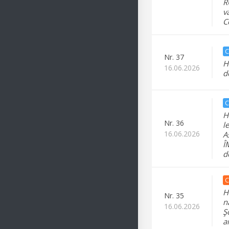
R
v
C
C
Nr.
37
H
16.06.2026
d
C
H
Nr.
36
l
16.06.2026
A
Î
d
C
H
Nr.
35
n
16.06.2026
Ş
a