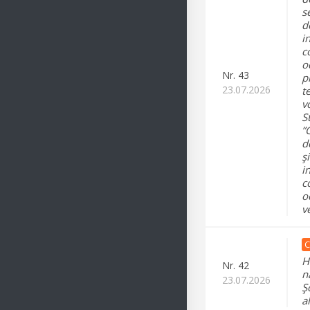
s
d
i
c
o
Nr.
43
p
23.07.2026
t
v
S
”
d
ş
i
c
o
v
C
H
Nr.
42
n
23.07.2026
Ş
a