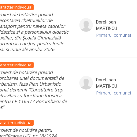
aracter individual
roiect de hotărâre privind
econtarea cheltuielilor de
Dorel-Ioan
ransport pentru naveta cadrelor
MARTINCU
idactice și a personalului didactic
Primarul comunei
uxiliar, din Şcoala Gimnazială
orumbacu de Jos, pentru lunile
ai si iunie ale anului 2026
aracter individual
roiect de hotărâre privind
probarea unei documentatii de
Dorel-Ioan
rbanism, faza Plan Urbanistic
MARTINCU
onal denumit “Constituire trup
Primarul comunei
ntravilan cu functiune turistica
entru CF 116377 Porumbacu de
os”
aracter individual
roiect de hotărâre pentru
odificarea HCL nr.18/2024