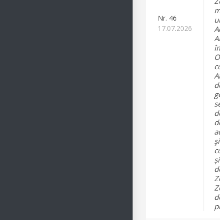
Z
m
Nr.
46
u
17.07.2026
A
A
î
O
c
A
d
g
s
d
d
a
şi
c
ș
d
Z
Z
d
p