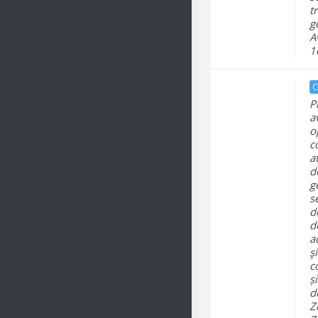
t
g
A
1
C
P
a
o
c
a
d
g
s
d
d
a
şi
c
ș
d
Z