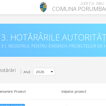
JUDEȚUL SIBIU
COMUNA
PORUMBAC
3. HOTĂRÂRILE AUTORITĂȚ
3.1. REGISTRUL PENTRU EVIDENȚA PROIECTELOR DE H
hotărâri
Anul:
enumire Proiect
Inițiator proiect
aracter normativ