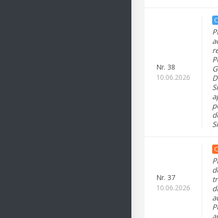
C
P
a
r
P
Nr.
38
G
10.06.2026
D
S
a
p
d
S
C
P
d
Nr.
37
t
10.06.2026
d
a
P
a