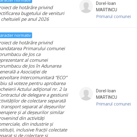
Dorel-Ioan
roiect de hotărâre privind
MARTINCU
ectificarea bugetului de venituri
Primarul comunei
i cheltuieli pe anul 2026
aracter normativ
roiect de hotărâre privind
andatarea Primarului comunei
orumbacu de Jos ca
eprezentant al comunei
orumbacu de Jos în Adunarea
enerală a Asociației de
ezvoltare Intercomunitară “ECO”
ibiu să voteze pentru aprobarea
ncheierii Actului adiţional nr. 2 la
Dorel-Ioan
Contractul de delegare a gestiunii
MARTINCU
ctivităților de colectare separată
Primarul comunei
i transport separat al deșeurilor
enajere și al deșeurilor similar
rovenind din activități
omerciale, din industrie și
stituții, inclusive fracții colectate
eparat și de colectare și