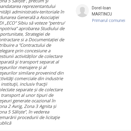
ona 5 Săliște”, precum şi
andatarea reprezentantului
Dorel-Ioan
nităţii administrativ-teritoriale în
MARTINCU
dunarea Generală a Asociaţiei
Primarul comunei
DI „ECO” Sibiu să voteze “pentru/
mpotriva” aprobarea Studiului de
portunitate, Strategiei de
ontractare si a Documentației de
tribuire a ”Contractului de
elegare prin concesiune a
estiunii activităților de colectare
eparată şi transport separat al
eşeurilor menajere şi al
eşeurilor similare provenind din
ctivităţi comerciale din industrie
 instituţii, inclusiv fracţii
olectate separate și de colectare
i transport al unor tipuri de
eşeuri generate ocazional în
ona 2 Avrig, Zona 3 Agnita și
ona 5 Săliște”, în vederea
emarării procedurii de licitaţie
ublică