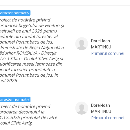
aracter normativ
roiect de hotărâre privind
probarea bugetului de venituri şi
heltuieli pe anul 2026 pentru
ădurile din fondul forestier al
Dorel-Ioan
omunei Porumbacu de Jos,
dministrate de Regia Naţională a
MARTINCU
ădurilor ROMSILVA - Direcţia
Primarul comunei
ilvică Sibiu - Ocolul Silvic Avrig si
alorificarea masei lemnoase din
ondul forestier proprietate a
omunei Porumbacu de Jos, in
nul 2026
aracter normativ
Dorel-Ioan
roiect de hotărâre privind
probarea decontului la
MARTINCU
1.12.2025 prezentat de către
Primarul comunei
colul Silvic Avrig