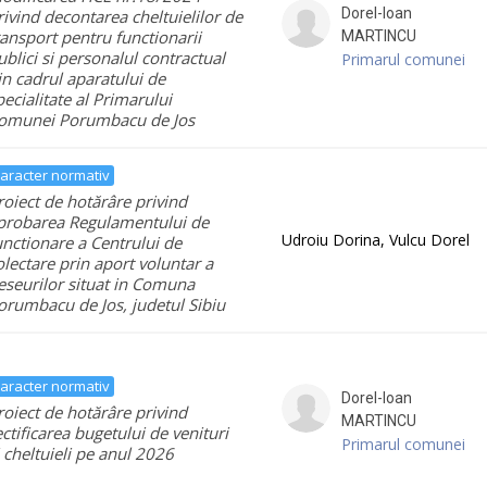
Dorel-Ioan
rivind decontarea cheltuielilor de
ransport pentru functionarii
MARTINCU
ublici si personalul contractual
Primarul comunei
in cadrul aparatului de
pecialitate al Primarului
omunei Porumbacu de Jos
aracter normativ
roiect de hotărâre privind
probarea Regulamentului de
Udroiu Dorina, Vulcu Dorel
unctionare a Centrului de
olectare prin aport voluntar a
eseurilor situat in Comuna
orumbacu de Jos, judetul Sibiu
aracter normativ
Dorel-Ioan
roiect de hotărâre privind
MARTINCU
ectificarea bugetului de venituri
Primarul comunei
i cheltuieli pe anul 2026