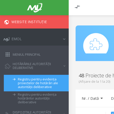
WEBSITE INSTITUȚIE
EMOL
MENIUL PRINCIPAL
HOTĂRÂRILE AUTORITĂȚII
DELIBERATIVE
48
Proiecte de 
Registru pentru evidența
(Afișare de la
1
la
20
)
proiectelor de hotărâri ale
autorității deliberative
Registru pentru evidența
Nr. / Dată
D
hotărârilor autorității
deliberative
DISPOZIȚIILE AUTORITĂȚII
C