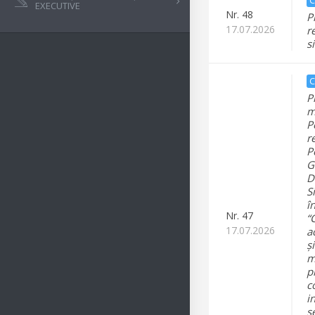
EXECUTIVE
Nr.
48
P
17.07.2026
r
s
C
P
m
P
r
P
G
D
S
î
Nr.
47
“
17.07.2026
a
ș
m
p
c
in
s