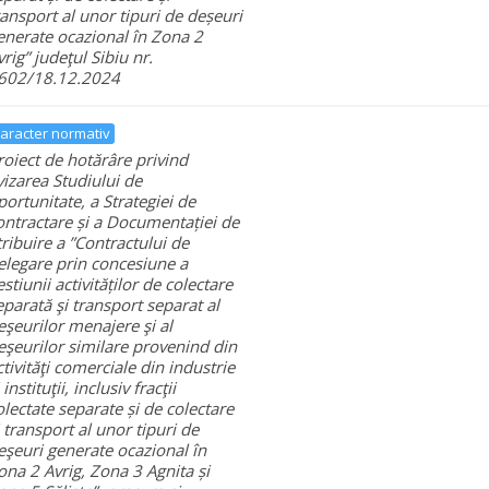
ransport al unor tipuri de deșeuri
enerate ocazional în Zona 2
vrig” judeţul Sibiu nr.
602/18.12.2024
aracter normativ
roiect de hotărâre privind
vizarea Studiului de
portunitate, a Strategiei de
ontractare și a Documentației de
tribuire a ”Contractului de
elegare prin concesiune a
estiunii activităților de colectare
eparată şi transport separat al
eşeurilor menajere şi al
eşeurilor similare provenind din
ctivităţi comerciale din industrie
 instituţii, inclusiv fracţii
olectate separate și de colectare
i transport al unor tipuri de
eşeuri generate ocazional în
ona 2 Avrig, Zona 3 Agnita și