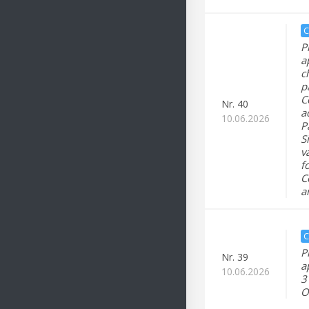
C
P
a
c
p
C
Nr.
40
a
10.06.2026
P
S
v
f
C
a
C
P
Nr.
39
a
10.06.2026
3
O