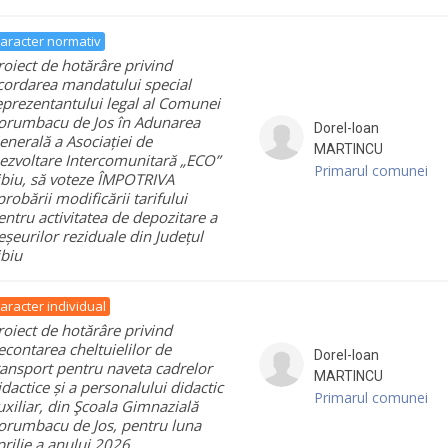
aracter normativ
roiect de hotărâre privind
cordarea mandatului special
eprezentantului legal al Comunei
orumbacu de Jos în Adunarea
Dorel-Ioan
enerală a Asociației de
MARTINCU
ezvoltare Intercomunitară „ECO”
Primarul comunei
ibiu, să voteze ÎMPOTRIVA
probării modificării tarifului
entru activitatea de depozitare a
eșeurilor reziduale din Județul
ibiu
aracter individual
roiect de hotărâre privind
econtarea cheltuielilor de
Dorel-Ioan
ransport pentru naveta cadrelor
MARTINCU
idactice și a personalului didactic
Primarul comunei
uxiliar, din Şcoala Gimnazială
orumbacu de Jos, pentru luna
prilie a anului 2026