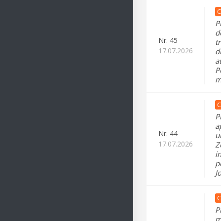
C
P
d
Nr.
45
t
17.07.2026
d
a
P
m
C
P
a
Nr.
44
u
17.07.2026
Z
i
p
J
C
P
m