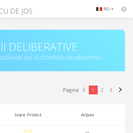
U DE JOS
RO
II DELIBERATIVE
OTĂRÂRI ALE AUTORITĂȚII DELIBERATIVE
chevron_left
chevron_right
Pagina:
1
2
3
Stare Proiect
Acțiuni