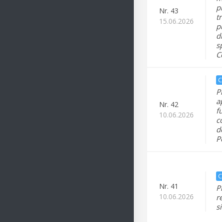
p
Nr.
43
t
15.06.2026
p
d
s
C
C
P
a
Nr.
42
f
10.06.2026
c
d
P
C
Nr.
41
P
10.06.2026
r
s