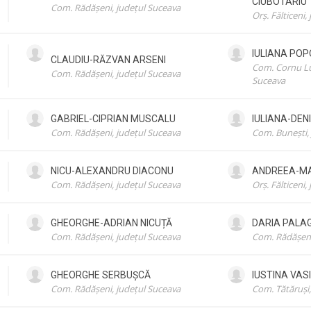
CIUBOTARIU
Com. Rădășeni, județul Suceava
Orș. Fălticeni,
IULIANA
POPO
CLAUDIU-RĂZVAN
ARSENI
Com. Cornu Lun
Com. Rădășeni, județul Suceava
Suceava
GABRIEL-CIPRIAN
MUSCALU
IULIANA-DEN
Com. Rădășeni, județul Suceava
Com. Bunești,
NICU-ALEXANDRU
DIACONU
ANDREEA-M
Com. Rădășeni, județul Suceava
Orș. Fălticeni,
GHEORGHE-ADRIAN
NICUȚĂ
DARIA
PALA
Com. Rădășeni, județul Suceava
Com. Rădășeni
GHEORGHE
SERBUȘCĂ
IUSTINA
VASI
Com. Rădășeni, județul Suceava
Com. Tătăruși, 