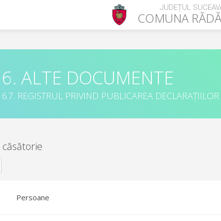
JUDEȚUL SUCEAV
COMUNA
RĂDĂ
6. ALTE DOCUMENTE
6.7. REGISTRUL PRIVIND PUBLICAREA DECLARAȚIILOR
 căsătorie
Persoane