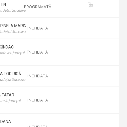
TIN
PROGRAMATĂ
 județul Suceava
RINELA
MARIN
ÎNCHEIATĂ
 județul Suceava
GÎNDAC
ÎNCHEIATĂ
dovei, județul
NA
TODIRICĂ
ÎNCHEIATĂ
județul Suceava
A
TATAR
ÎNCHEIATĂ
cii, județul
-DANA
ÎNCHEIATĂ