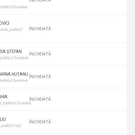
 județul Suceava
VICI
ÎNCHEIATĂ
cii, județul
ISA
ȘTEFAN
ÎNCHEIATĂ
 județul Suceava
ARINA
HUȚANU
ÎNCHEIATĂ
 județul Suceava
GHIA
ÎNCHEIATĂ
, județul Suceava
LIU
ÎNCHEIATĂ
județul Iași