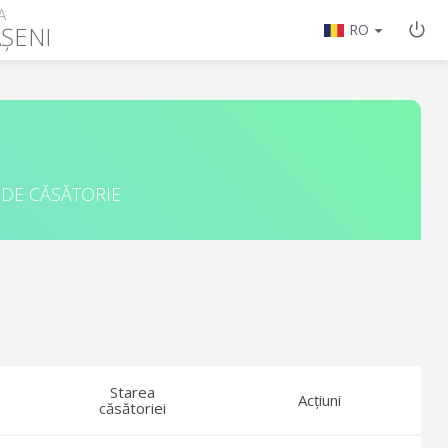
A
ȘENI
RO
 DE CĂSĂTORIE
Starea
Acțiuni
căsătoriei