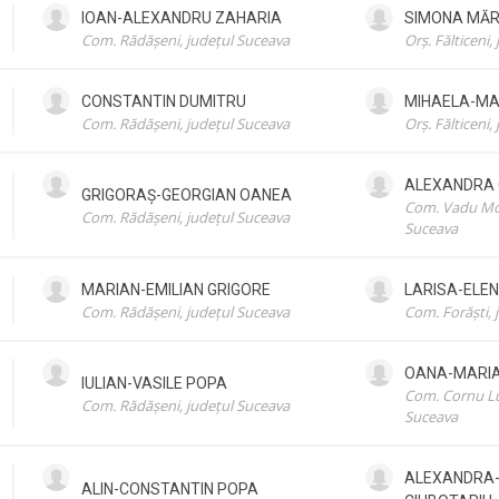
IOAN-ALEXANDRU
ZAHARIA
SIMONA
MĂR
Com. Rădășeni, județul Suceava
Orș. Fălticeni,
CONSTANTIN
DUMITRU
MIHAELA-MA
Com. Rădășeni, județul Suceava
Orș. Fălticeni,
ALEXANDRA
GRIGORAȘ-GEORGIAN
OANEA
Com. Vadu Mol
Com. Rădășeni, județul Suceava
Suceava
MARIAN-EMILIAN
GRIGORE
LARISA-ELE
Com. Rădășeni, județul Suceava
Com. Forăști, 
OANA-MARI
IULIAN-VASILE
POPA
Com. Cornu Lun
Com. Rădășeni, județul Suceava
Suceava
ALEXANDRA
ALIN-CONSTANTIN
POPA