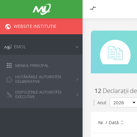
WEBSITE INSTITUȚIE
EMOL
MENIUL PRINCIPAL
HOTĂRÂRILE AUTORITĂȚII
DELIBERATIVE
12
Declarații de
DISPOZIȚIILE AUTORITĂȚII
EXECUTIVE
Anul:
Nr. / Dată