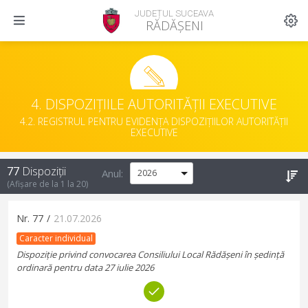
JUDEȚUL SUCEAVA
RĂDĂȘENI
4. DISPOZIȚIILE AUTORITĂȚII EXECUTIVE
4.2. REGISTRUL PENTRU EVIDENȚA DISPOZIȚIILOR AUTORITĂȚII
EXECUTIVE
77
Dispoziții
Anul:
(Afișare de la
1
la
20
)
Nr.
77
/
21.07.2026
Caracter individual
Dispoziție privind convocarea Consiliului Local Rădășeni în ședință
ordinară pentru data 27 iulie 2026