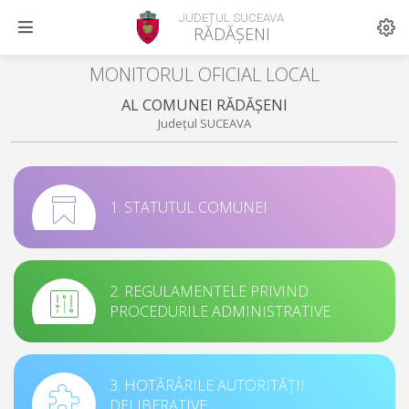
JUDEȚUL SUCEAVA
RĂDĂȘENI
MONITORUL OFICIAL LOCAL
AL COMUNEI RĂDĂȘENI
Județul SUCEAVA
1. STATUTUL COMUNEI
2. REGULAMENTELE PRIVIND
PROCEDURILE ADMINISTRATIVE
3. HOTĂRÂRILE AUTORITĂȚII
DELIBERATIVE