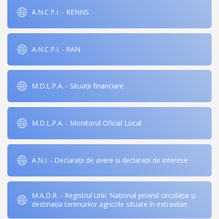
A.N.C.P.I. - RENNS
A.N.C.P.I. - RAN
M.D.L.P.A. - Situații financiare
M.D.L.P.A. - Monitorul Oficial Local
A.N.I. - Declarații de avere și declarații de interese
M.A.D.R. - Registrul Unic Național privind circulația și
destinația terenurilor agricole situate în extravilan