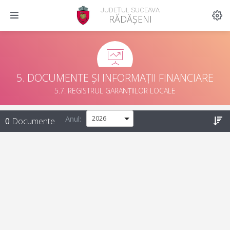
JUDEȚUL SUCEAVA
RĂDĂȘENI
5. DOCUMENTE ȘI INFORMAȚII FINANCIARE
5.7. REGISTRUL GARANȚIILOR LOCALE
Anul:
0
Documente