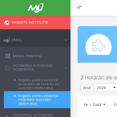
WEBSITE INSTITUȚIE
EMOL
MENIUL PRINCIPAL
HOTĂRÂRILE AUTORITĂȚII
DELIBERATIVE
2
Hotărâri ale a
Registru pentru evidența
proiectelor de hotărâri ale
Anul:
autorității deliberative
Registru pentru evidența
hotărârilor autorității
deliberative
Nr.
/
Dată
D
DISPOZIȚIILE AUTORITĂȚII