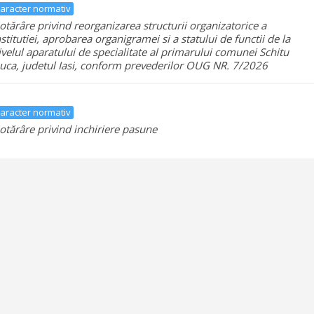
aracter normativ
otărâre privind reorganizarea structurii organizatorice a
nstitutiei, aprobarea organigramei si a statului de functii de la
ivelul aparatului de specialitate al primarului comunei Schitu
uca, judetul Iasi, conform prevederilor OUG NR. 7/2026
aracter normativ
otărâre privind inchiriere pasune