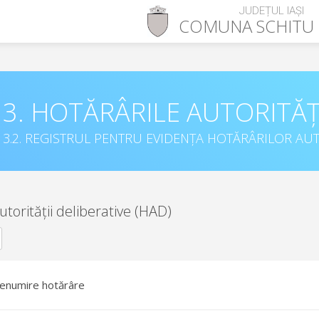
JUDEȚUL IAȘI
COMUNA
SCHITU
3. HOTĂRÂRILE AUTORITĂȚ
3.2. REGISTRUL PENTRU EVIDENȚA HOTĂRÂRILOR AUT
utorității deliberative (HAD)
enumire hotărâre