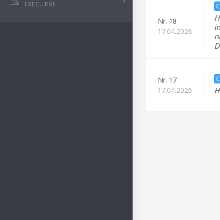
EXECUTIVE
C
H
Nr.
18
i
17.04.2026
n
D
C
Nr.
17
17.04.2026
H