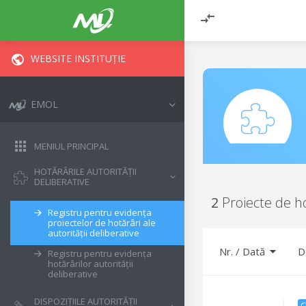
WEBSITE INSTITUȚIE
EMOL
MENIUL PRINCIPAL
HOTĂRÂRILE AUTORITĂȚII
DELIBERATIVE
2
Proiecte de h
Registru pentru evidența
proiectelor de hotărâri ale
autorității deliberative
Nr. / Dată
D
Registru pentru evidența
hotărârilor autorității
deliberative
DISPOZIȚIILE AUTORITĂȚII
C