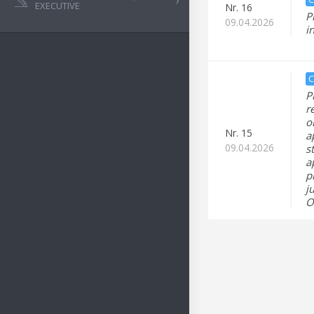
EXECUTIVE
Nr.
16
P
09.04.2026
i
C
P
r
o
Nr.
15
a
09.04.2026
s
a
p
j
O