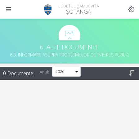
JUDEȚUL DÂMBOVIȚA
ȘOTÂNGA
6. ALTE DOCUMENTE
6.3. INFORMARE ASUPRA PROBLEMELOR DE INTERES PUBLIC
Anul:
0
Documente