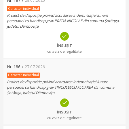
Nr.
187
/
28.07.2026
Caracter individual
Proiect de dispoziție privind acordarea indemnizației lunare
persoanei cu handicap grav PREDA NICOLAE din comuna Șotânga,
județul Dâmbovița
ÎNSUȘIT
cu aviz de legalitate
Nr.
186
/
27.07.2026
Caracter individual
Proiect de dispoziție privind acordarea indemnizației lunare
persoanei cu handicap grav TINCULESCU FLOAREA din comuna
Șotânga, județul Dâmbovița
ÎNSUȘIT
cu aviz de legalitate