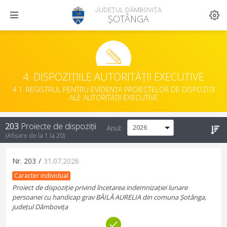
JUDEȚUL DÂMBOVIȚA
ȘOTÂNGA
4. DISPOZIȚIILE AUTORITĂȚII EXECUTIVE
4.1. REGISTRUL PENTRU EVIDENȚA PROIECTELOR DE DISPOZIȚII
ALE AUTORITĂȚII EXECUTIVE
203
Proiecte de dispoziții
Anul:
(Afișare de la
1
la
20
)
Nr.
203
/
31.07.2026
Caracter individual
Proiect de dispoziție privind încetarea indemnizației lunare
persoanei cu handicap grav BĂILĂ AURELIA din comuna Șotânga,
județul Dâmbovița