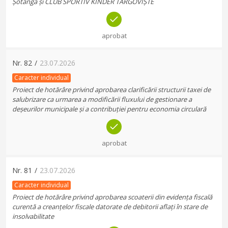
Șotânga și CLUB SPORTIV KINDER TÂRGOVIȘTE
aprobat
Nr.
82
/
23.07.2026
Caracter individual
Proiect de hotărâre privind aprobarea clarificării structurii taxei de
salubrizare ca urmarea a modificării fluxului de gestionare a
deșeurilor municipale și a contribuției pentru economia circulară
aprobat
Nr.
81
/
23.07.2026
Caracter individual
Proiect de hotărâre privind aprobarea scoaterii din evidența fiscală
curentă a creanțelor fiscale datorate de debitorii aflați în stare de
insolvabilitate