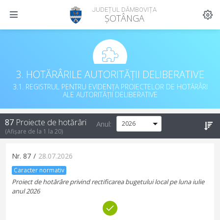
JUDEȚUL DÂMBOVIȚA
ȘOTÂNGA
3. HOTĂRÂRILE AUTORITĂȚII DELIBERATIVE
3.1. REGISTRUL PENTRU EVIDENȚA PROIECTELOR DE HOTĂRÂRI
ALE AUTORITĂȚII DELIBERATIVE
87
Proiecte de hotărâri
Anul:
(Afișare de la
1
la
20
)
Nr.
87
/
28.07.2026
Caracter normativ
Proiect de hotărâre privind rectificarea bugetului local pe luna iulie
anul 2026