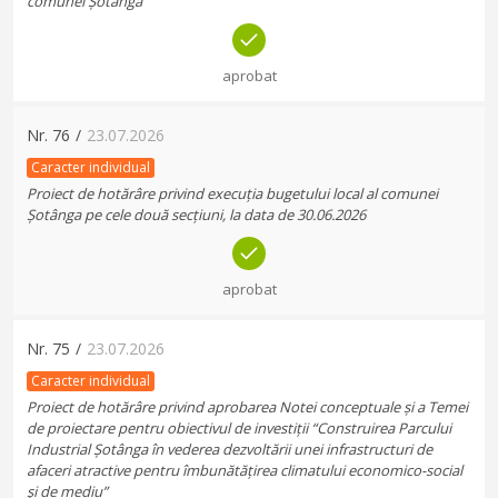
comunei Șotânga
aprobat
Nr.
76
/
23.07.2026
Caracter individual
Proiect de hotărâre privind execuția bugetului local al comunei
Șotânga pe cele două secțiuni, la data de 30.06.2026
aprobat
Nr.
75
/
23.07.2026
Caracter individual
Proiect de hotărâre privind aprobarea Notei conceptuale și a Temei
de proiectare pentru obiectivul de investiții “Construirea Parcului
Industrial Șotânga în vederea dezvoltării unei infrastructuri de
afaceri atractive pentru îmbunătățirea climatului economico-social
şi de mediu”