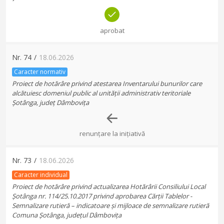
aprobat
Nr.
74
/
18.06.2026
Caracter normativ
Proiect de hotărâre privind atestarea Inventarului bunurilor care
alcătuiesc domeniul public al unității administrativ teritoriale
Șotânga, județ Dâmbovița
renunțare la inițiativă
Nr.
73
/
18.06.2026
Caracter individual
Proiect de hotărâre privind actualizarea Hotărârii Consiliului Local
Șotânga nr. 114/25.10.2017 privind aprobarea Cărții Tablelor -
Semnalizare rutieră – indicatoare și mijloace de semnalizare rutieră
Comuna Șotânga, județul Dâmbovița