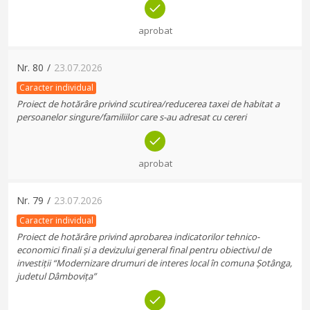
aprobat
Nr.
80
/
23.07.2026
Caracter individual
Proiect de hotărâre privind scutirea/reducerea taxei de habitat a
persoanelor singure/familiilor care s-au adresat cu cereri
aprobat
Nr.
79
/
23.07.2026
Caracter individual
Proiect de hotărâre privind aprobarea indicatorilor tehnico-
economici finali și a devizului general final pentru obiectivul de
investiții “Modernizare drumuri de interes local în comuna Șotânga,
judetul Dâmbovița”