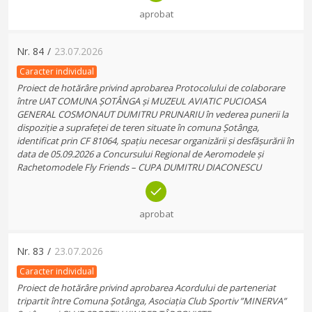
aprobat
Nr.
84
/
23.07.2026
Caracter individual
Proiect de hotărâre privind aprobarea Protocolului de colaborare
între UAT COMUNA ȘOTÂNGA și MUZEUL AVIATIC PUCIOASA
GENERAL COSMONAUT DUMITRU PRUNARIU în vederea punerii la
dispoziție a suprafeței de teren situate în comuna Șotânga,
identificat prin CF 81064, spațiu necesar organizării și desfășurării în
data de 05.09.2026 a Concursului Regional de Aeromodele și
Rachetomodele Fly Friends – CUPA DUMITRU DIACONESCU
aprobat
Nr.
83
/
23.07.2026
Caracter individual
Proiect de hotărâre privind aprobarea Acordului de parteneriat
tripartit între Comuna Șotânga, Asociația Club Sportiv ”MINERVA”