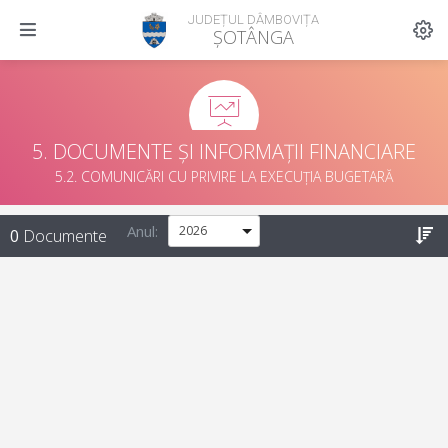
JUDEȚUL DÂMBOVIȚA
ȘOTÂNGA
5. DOCUMENTE ȘI INFORMAȚII FINANCIARE
5.2. COMUNICĂRI CU PRIVIRE LA EXECUȚIA BUGETARĂ
Anul:
0
Documente