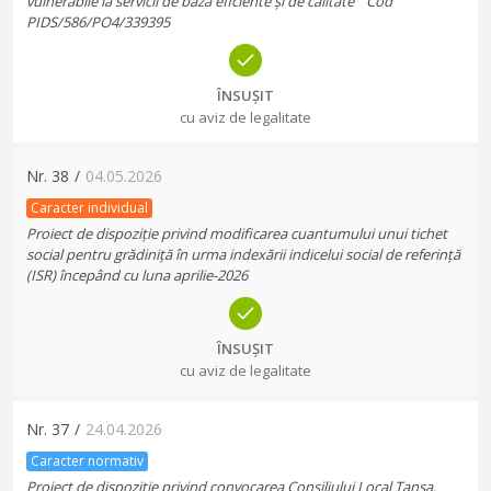
vulnerabile la servicii de bază eficiente și de calitate ” Cod
PIDS/586/PO4/339395
ÎNSUȘIT
cu aviz de legalitate
Nr.
38
/
04.05.2026
Caracter individual
Proiect de dispoziție privind modificarea cuantumului unui tichet
social pentru grădiniță în urma indexării indicelui social de referință
(ISR) începând cu luna aprilie-2026
ÎNSUȘIT
cu aviz de legalitate
Nr.
37
/
24.04.2026
Caracter normativ
Proiect de dispoziție privind convocarea Consiliului Local Tansa,