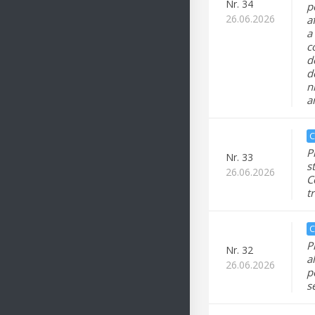
Nr.
34
p
26.06.2026
a
a
c
d
d
n
a
C
P
Nr.
33
s
26.06.2026
C
t
C
P
Nr.
32
a
26.06.2026
p
s