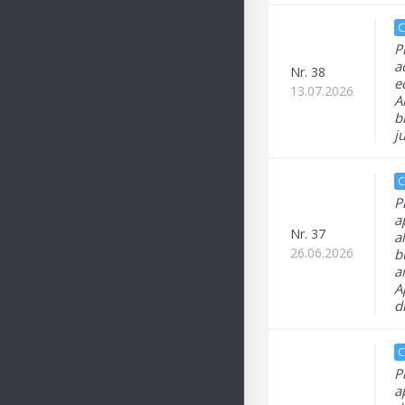
C
P
a
Nr.
38
e
13.07.2026
A
b
j
C
P
a
Nr.
37
a
26.06.2026
b
a
A
d
C
P
a