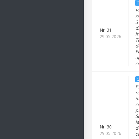
C
P
r
3
d
Nr.
31
i
29.05.2026
T
d
F
a
c
C
P
r
3
c
p
S
I
Nr.
30
d
29.05.2026
c