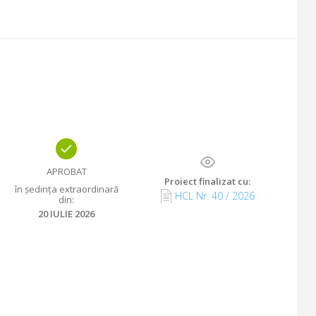
APROBAT
Proiect finalizat cu
:
în ședința extraordinară
HCL Nr.
40
/
2026
din
:
20 IULIE 2026