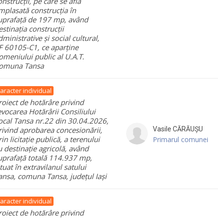
onstrucții, pe care se află
mplasată construcția în
uprafață de 197 mp, având
estinația construcții
dministrative și social cultural,
F 60105-C1, ce aparține
omeniului public al U.A.T.
omuna Tansa
aracter individual
roiect de hotărâre privind
evocarea Hotărârii Consiliului
ocal Tansa nr.22 din 30.04.2026,
rivind aprobarea concesionării,
Vasile
CĂRĂUȘU
rin licitație publică, a terenului
Primarul comunei
u destinație agricolă, având
uprafață totală 114.937 mp,
ituat în extravilanul satului
ansa, comuna Tansa, județul Iași
aracter individual
roiect de hotărâre privind