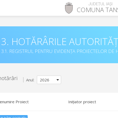
JUDEȚUL IAȘI
COMUNA
TAN
3. HOTĂRÂRILE AUTORITĂȚ
3.1. REGISTRUL PENTRU EVIDENȚA PROIECTELOR DE H
hotărâri
Anul:
enumire Proiect
Inițiator proiect
aracter normativ