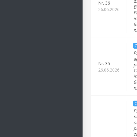
d
Nr.
36
B
26.06.2026
P
i
6
n
C
P
a
Nr.
35
p
26.06.2026
C
i
6
n
C
P
n
o
p
c