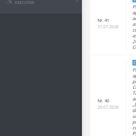
EXECUTIVE
P
a
a
Nr.
41
a
31.07.2026
c
a
2
C
C
P
a
p
C
T
a
Nr.
40
„
20.07.2026
d
u
p
c
P