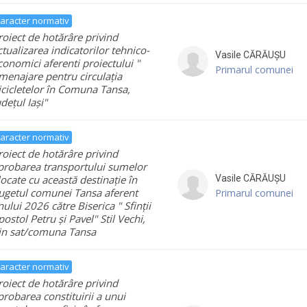
aracter normativ
roiect de hotărâre privind
ctualizarea indicatorilor tehnico-
Vasile
CĂRĂUȘU
conomici aferenti proiectului "
Primarul comunei
menajare pentru circulația
icicletelor în Comuna Tansa,
udețul Iași"
aracter normativ
roiect de hotărâre privind
probarea transportului sumelor
locate cu această destinație în
Vasile
CĂRĂUȘU
ugetul comunei Tansa aferent
Primarul comunei
nului 2026 către Biserica " Sfinții
postol Petru și Pavel" Stil Vechi,
in sat/comuna Tansa
aracter normativ
roiect de hotărâre privind
probarea constituirii a unui