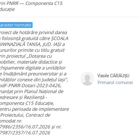
rin PNRR — Componenta C15
ducație
aracter normativ
roiect de hotărâre privind darea
n folosință gratuită către ȘCOALA
IIWNAZIALĂ TANSA, JUD. IAȘI a
unurilor primite cu titlu gratuit
rin proiectul „Dotarea cu
obilier, materiale didactice și
chipamente digitale a unităților
e învățământ preuniversitar și a
Vasile
CĂRĂUȘU
nităților conexe din Județul Iași",
Primarul comunei
odF-PNRR-Dotari-2023-0426,
inanțat prin Planul Național de
edresare și Reziliență -
omponenta C15 Educație,
entru perioada de implementare
 Proiectului, Contract de
omodat nr.
7986/2356/16.07.2026 și nr.
7987/2357/16.07.2026