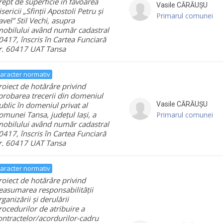
rept de superficie în favoarea
Vasile
CĂRĂUȘU
isericii „Sfinții Apostoli Petru și
Primarul comunei
avel” Stil Vechi, asupra
mobilului având număr cadastral
0417, înscris în Cartea Funciară
r. 60417 UAT Tansa
aracter normativ
roiect de hotărâre privind
probarea trecerii din domeniul
ublic în domeniul privat al
Vasile
CĂRĂUȘU
omunei Tansa, județul Iași, a
Primarul comunei
mobilului având număr cadastral
0417, înscris în Cartea Funciară
r. 60417 UAT Tansa
aracter normativ
roiect de hotărâre privind
easumarea responsabilității
rganizării și derulării
rocedurilor de atribuire a
ontractelor/acordurilor-cadru