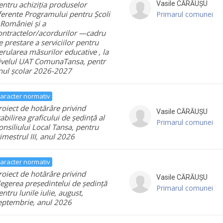
entru achiziția produselor
Vasile
CĂRĂUȘU
ferente Programului pentru Școli
Primarul comunei
 României și a
ontractelor/acordurilor —cadru
e prestare a serviciilor pentru
erularea măsurilor educative , la
ivelul UAT ComunaTansa, pentr
nul școlar 2026-2027
aracter normativ
roiect de hotărâre privind
Vasile
CĂRĂUȘU
tabilirea graficului de ședință al
Primarul comunei
onsiliului Local Tansa, pentru
rimestrul III, anul 2026
aracter normativ
roiect de hotărâre privind
Vasile
CĂRĂUȘU
legerea președintelui de ședință
Primarul comunei
entru lunile iulie, august,
eptembrie, anul 2026