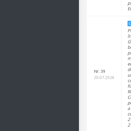
p
E
C
P
î
G
b
p
m
e
d
Nr.
39
u
20.07.2026
c
f
R
C
p
a
c
2
2