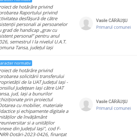
roiect de hotărâre privind
probarea Raportului privind
ctivitatea desfășură de către
Vasile
CĂRĂUȘU
sistenții personali ai persoanelor
Primarul comunei
u grad de handicap „grav cu
sistent personal” pentru anul
026, semestrul I la nivelul U.A.T.
omuna Tansa, județul Iași
aracter normativ
roiect de hotărâre privind
probarea solicitării transferului
roprietății de la UAT Județul Iași -
onsiliul Județean Iași către UAT
ansa, jud, Iași a bunurilor
chiziționate prin proiectul
Vasile
CĂRĂUȘU
Dotarea cu mobilier, materiale
Primarul comunei
idactice și echipamente digitale a
nităților de învățământ
reuniversitar si a unităților
onexe din Județul Iași", cod F-
NRR-Dotări-2023-0426, finanțat