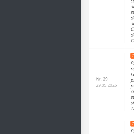
c
a
s
d
a
C
d
C
C
P
r
L
Nr.
29
p
29.05.2026
p
c
s
s
T
C
P