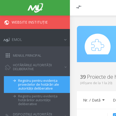
WEBSITE INSTITUȚIE
EMOL
MENIUL PRINCIPAL
HOTĂRÂRILE AUTORITĂȚII
DELIBERATIVE
39
Proiecte de 
Registru pentru evidența
(Afișare de la
1
la
20
)
proiectelor de hotărâri ale
autorității deliberative
Registru pentru evidența
Nr. / Dată
D
hotărârilor autorității
deliberative
DISPOZIȚIILE AUTORITĂȚII
C