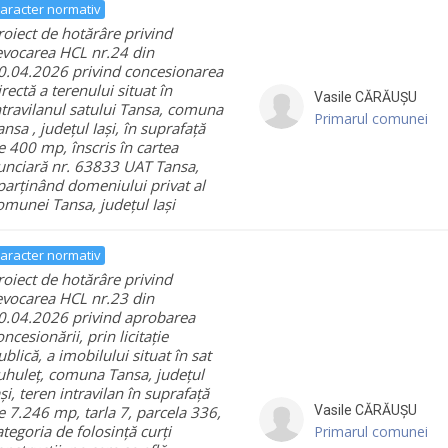
aracter normativ
roiect de hotărâre privind
evocarea HCL nr.24 din
0.04.2026 privind concesionarea
irectă a terenului situat în
Vasile
CĂRĂUȘU
ntravilanul satului Tansa, comuna
Primarul comunei
ansa , județul Iași, în suprafață
e 400 mp, înscris în cartea
unciară nr. 63833 UAT Tansa,
parținând domeniului privat al
omunei Tansa, județul Iași
aracter normativ
roiect de hotărâre privind
evocarea HCL nr.23 din
0.04.2026 privind aprobarea
oncesionării, prin licitație
ublică, a imobilului situat în sat
uhuleț, comuna Tansa, județul
ași, teren intravilan în suprafață
e 7.246 mp, tarla 7, parcela 336,
Vasile
CĂRĂUȘU
ategoria de folosință curți
Primarul comunei