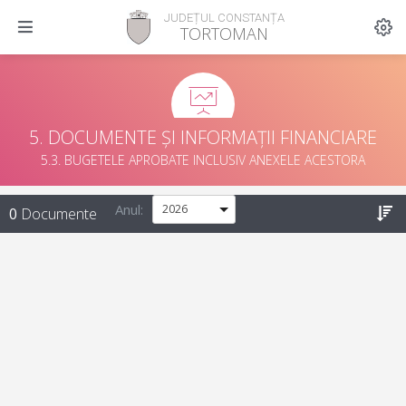
JUDEȚUL CONSTANȚA
TORTOMAN
5. DOCUMENTE ȘI INFORMAȚII FINANCIARE
5.3. BUGETELE APROBATE INCLUSIV ANEXELE ACESTORA
Anul:
0
Documente