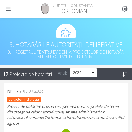
JUDEȚUL CONSTANȚA
TORTOMAN
3. HOTĂRÂRILE AUTORITĂȚII DELIBERATIVE
3.1. REGISTRUL PENTRU EVIDENȚA PROIECTELOR DE HOTĂRÂRI
ALE AUTORITĂȚII DELIBERATIVE
Anul:
17
Proiecte de hotărâri
Nr.
17
/
08.07.2026
Caracter individual
Proiect de hotărâre privind recuperarea unor suprafete de teren
din categoria celor neproductive, situate administrativ in
extravilanul comunei Tortoman si introducerea acestora in circuitul
agricol