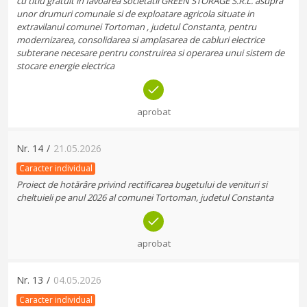
cu titlu gratuit in favoarea societatii GREEN STORAGE S.R.L. asupra
unor drumuri comunale si de exploatare agricola situate in
extravilanul comunei Tortoman , judetul Constanta, pentru
modernizarea, consolidarea si amplasarea de cabluri electrice
subterane necesare pentru construirea si operarea unui sistem de
stocare energie electrica
aprobat
Nr.
14
/
21.05.2026
Caracter individual
Proiect de hotărâre privind rectificarea bugetului de venituri si
cheltuieli pe anul 2026 al comunei Tortoman, judetul Constanta
aprobat
Nr.
13
/
04.05.2026
Caracter individual