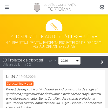
JUDEȚUL CONSTANȚA
TORTOMAN
4. DISPOZIȚIILE AUTORITĂȚII EXECUTIVE
4.1. REGISTRUL PENTRU EVIDENȚA PROIECTELOR DE DISPOZIȚII
ALE AUTORITĂȚII EXECUTIVE
59
Proiecte de dispoziții
Anul:
(Afișare de la
1
la
20
)
Nr.
59
/
19.06.2026
Caracter individual
Proiect de dispoziție privind numirea indrumatorului de stagia si
aprobarea programului de desfaurare a perioadei de stagiu pentru
d-na Margean Ancuta -Elena, Consilier, clasa I, grad profesional
debutant in cadrul Compartimentului Buget, Finante - Contabilitate
si Achizitii Publice