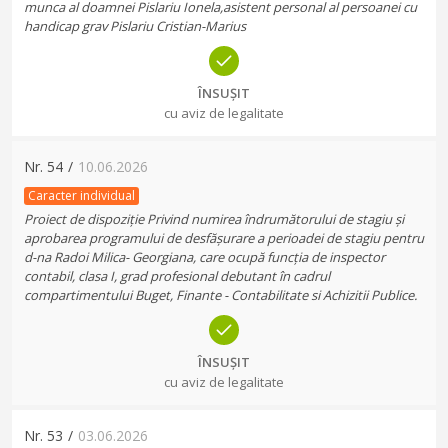
munca al doamnei Pislariu Ionela,asistent personal al persoanei cu
handicap grav Pislariu Cristian-Marius
ÎNSUȘIT
cu aviz de legalitate
Nr.
54
/
10.06.2026
Caracter individual
Proiect de dispoziție Privind numirea îndrumătorului de stagiu și
aprobarea programului de desfășurare a perioadei de stagiu pentru
d-na Radoi Milica- Georgiana, care ocupă funcția de inspector
contabil, clasa I, grad profesional debutant în cadrul
compartimentului Buget, Finante - Contabilitate si Achizitii Publice.
ÎNSUȘIT
cu aviz de legalitate
Nr.
53
/
03.06.2026