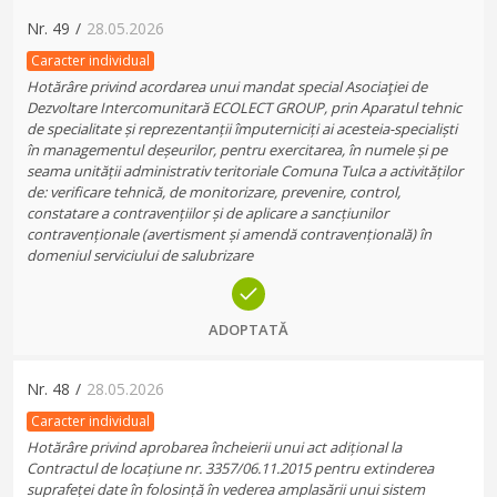
Nr.
49
/
28.05.2026
Caracter individual
Hotărâre privind acordarea unui mandat special Asociaţiei de
Dezvoltare Intercomunitară ECOLECT GROUP, prin Aparatul tehnic
de specialitate și reprezentanții împuterniciți ai acesteia-specialiști
în managementul deșeurilor, pentru exercitarea, în numele și pe
seama unității administrativ teritoriale Comuna Tulca a activităților
de: verificare tehnică, de monitorizare, prevenire, control,
constatare a contravențiilor și de aplicare a sancțiunilor
contravenționale (avertisment și amendă contravențională) în
domeniul serviciului de salubrizare
ADOPTATĂ
Nr.
48
/
28.05.2026
Caracter individual
Hotărâre privind aprobarea încheierii unui act adițional la
Contractul de locațiune nr. 3357/06.11.2015 pentru extinderea
suprafeței date în folosință în vederea amplasării unui sistem