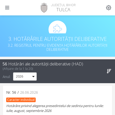
JUDEȚUL BIHOR
TULCA
3. HOTĂRÂRILE AUTORITĂȚII DELIBERATIVE
3.2. REGISTRUL PENTRU EVIDENȚA HOTĂRÂRILOR AUTORITĂȚII
DELIBERATIVE
56
Hotărâri ale autorității deliberative (HAD)
(Afișare de la
1
la
20
)
Anul:
Nr.
56
/
26.06.2026
Caracter individual
Hotărâre privind alegerea presedintelui de sedinta pentru lunile:
iulie, august, septembrie 2026