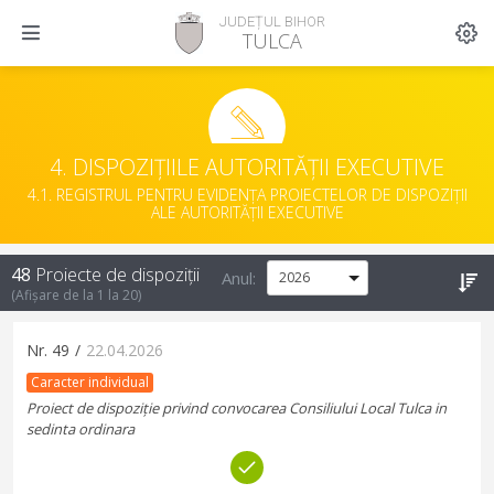
JUDEȚUL BIHOR
TULCA
4. DISPOZIȚIILE AUTORITĂȚII EXECUTIVE
4.1. REGISTRUL PENTRU EVIDENȚA PROIECTELOR DE DISPOZIȚII
ALE AUTORITĂȚII EXECUTIVE
48
Proiecte de dispoziții
Anul:
(Afișare de la
1
la
20
)
Nr.
49
/
22.04.2026
Caracter individual
Proiect de dispoziție privind convocarea Consiliului Local Tulca in
sedinta ordinara