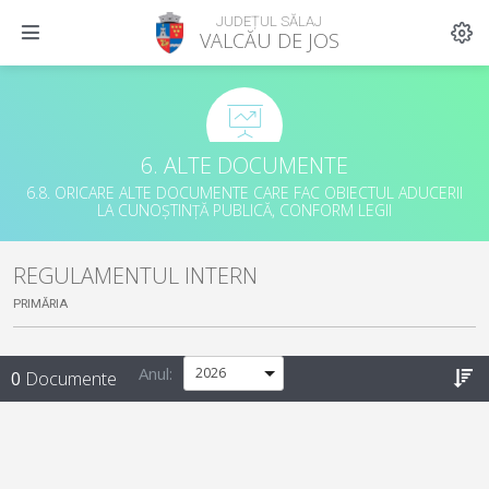
JUDEȚUL SĂLAJ
VALCĂU DE JOS
6. ALTE DOCUMENTE
6.8. ORICARE ALTE DOCUMENTE CARE FAC OBIECTUL ADUCERII
LA CUNOȘTINȚĂ PUBLICĂ, CONFORM LEGII
REGULAMENTUL INTERN
PRIMĂRIA
Anul:
0
Documente