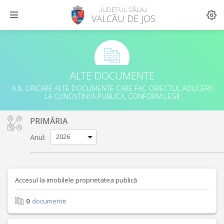
JUDEȚUL SĂLAJ
VALCĂU DE JOS
ALTE DOCUMENTE
6.8. ORICARE ALTE DOCUMENTE CARE FAC OBIECTUL ADUCERII
LA CUNOȘTINȚĂ PUBLICĂ, CONFORM LEGII
PRIMĂRIA
Anul:
Accesul la imobilele proprietatea publică
0
documente