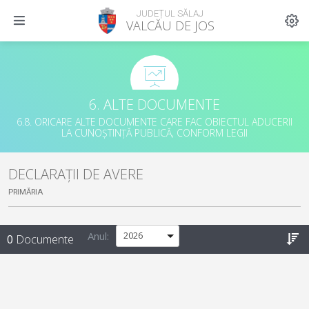
JUDEȚUL SĂLAJ
VALCĂU DE JOS
6. ALTE DOCUMENTE
6.8. ORICARE ALTE DOCUMENTE CARE FAC OBIECTUL ADUCERII
LA CUNOȘTINȚĂ PUBLICĂ, CONFORM LEGII
DECLARAȚII DE AVERE
PRIMĂRIA
Anul:
0
Documente