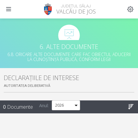
JUDEȚUL SĂLAJ
VALCĂU DE JOS
6. ALTE DOCUMENTE
6.8. ORICARE ALTE DOCUMENTE CARE FAC OBIECTUL ADUCERII
LA CUNOȘTINȚĂ PUBLICĂ, CONFORM LEGII
DECLARAȚIILE DE INTERESE
AUTORITATEA DELIBERATIVĂ
Anul:
0
Documente