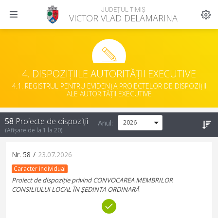
JUDEȚUL TIMIȘ
VICTOR VLAD DELAMARINA
4. DISPOZIȚIILE AUTORITĂȚII EXECUTIVE
4.1. REGISTRUL PENTRU EVIDENȚA PROIECTELOR DE DISPOZIȚII
ALE AUTORITĂȚII EXECUTIVE
58
Proiecte de dispoziții
Anul:
(Afișare de la
1
la
20
)
Nr.
58
/
23.07.2026
Caracter individual
Proiect de dispoziție privind CONVOCAREA MEMBRILOR
CONSILIULUI LOCAL ÎN ŞEDINTA ORDINARĂ