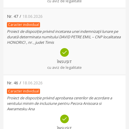
cu aviz de legalitate
Nr.
47
/
18.06.2026
Caracter individual
Proiect de dispoziție privind incetarea unei indemnizaţii lunare pe
durată determinata numitului DAVID PETRE EMIL – CNP localitatea
HONORICI , nr. , judet Timis
ÎNSUȘIT
cu aviz de legalitate
Nr.
46
/
18.06.2026
Caracter individual
Proiect de dispoziție privind aprobarea cererilor de acordare a
venitului minim de incluziune pentru Pecora Anisoara si
Awramesku Ana
ÎNSUȘIT