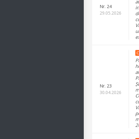
a
Nr.
24
i
29.05.2026
d
c
V
u
e
C
P
h
a
P
Ș
Nr.
23
m
30.04.2026
C
c
V
p
ma
2