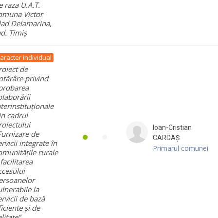
e raza U.A.T.
omuna Victor
lad Delamarina,
ud. Timiș
aracter individual
roiect de
otărâre privind
probarea
olaborării
nterinstituționale
in cadrul
roiectului
Ioan-Cristian
Furnizare de
CARDAȘ
ervicii integrate în
Primarul comunei
omunitățile rurale
 facilitarea
ccesului
ersoanelor
ulnerabile la
ervicii de bază
ficiente și de
litate”