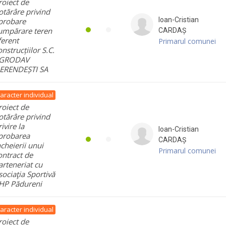
roiect de
otărâre privind
Ioan-Cristian
probare
umpărare teren
CARDAȘ
ferent
Primarul comunei
onstrucțiilor S.C.
GRODAV
ERENDEȘTI SA
aracter individual
roiect de
otărâre privind
ivire la
Ioan-Cristian
probarea
CARDAȘ
ncheierii unui
Primarul comunei
ontract de
arteneriat cu
sociaţia Sportivă
HP Pădureni
aracter individual
roiect de