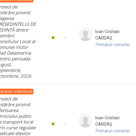
roiect de
otărâre privind
legerea
REȘEDINTELUI DE
EDINȚĂ dintre
Ioan-Cristian
embrii
CARDAȘ
onsiliului Local al
Primarul comunei
omunei Victor
lad Delamarina
entru perioada
ugust,
eptembrie,
ctombrie, 2026
aracter individual
roiect de
otărâre privind
fectuarea
erviciului public
Ioan-Cristian
e transport local
CARDAȘ
rin curse regulate
Primarul comunei
edicate elevilor