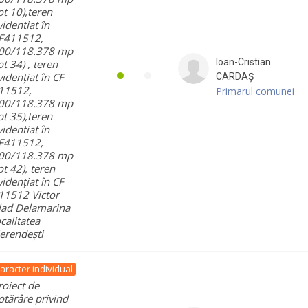
lot 10),teren
videntiat în
F411512,
00/118.378 mp
Ioan-Cristian
ot 34) , teren
vidențiat în CF
CARDAȘ
11512,
Primarul comunei
00/118.378 mp
lot 35),teren
videntiat în
F411512,
00/118.378 mp
lot 42), teren
vidențiat în CF
11512 Victor
lad Delamarina
ocalitatea
erendești
aracter individual
roiect de
otărâre privind