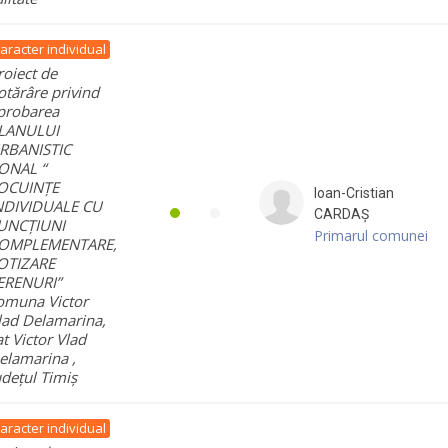
aracter individual
roiect de
otărâre privind
probarea
LANULUI
RBANISTIC
ONAL “
OCUINȚE
Ioan-Cristian
NDIVIDUALE CU
CARDAȘ
UNCȚIUNI
Primarul comunei
OMPLEMENTARE,
OTIZARE
ERENURI”
omuna Victor
lad Delamarina,
at Victor Vlad
elamarina ,
udețul Timiș
aracter individual