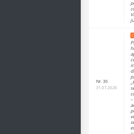
p
c
V
j
C
P
h
a
c
i
d
p
Nr.
30
„
31.07.2026
s
c
–
a
p
v
s
e
ca