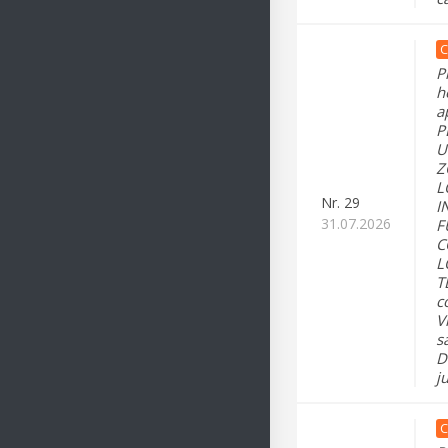
C
P
h
a
P
U
Z
L
Nr.
29
I
31.07.2026
F
C
L
T
c
V
s
D
j
C