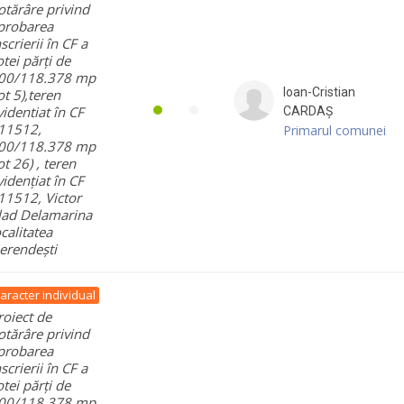
otărâre privind
probarea
nscrierii în CF a
otei părți de
00/118.378 mp
Ioan-Cristian
lot 5),teren
videntiat în CF
CARDAȘ
11512,
Primarul comunei
00/118.378 mp
ot 26) , teren
vidențiat în CF
11512, Victor
lad Delamarina
ocalitatea
erendești
aracter individual
roiect de
otărâre privind
probarea
nscrierii în CF a
otei părți de
00/118.378 mp