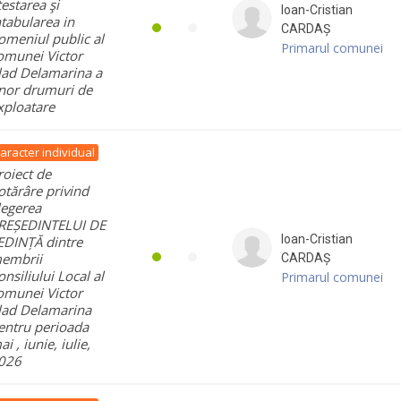
testarea şi
Ioan-Cristian
ntabularea in
CARDAȘ
omeniul public al
Primarul comunei
omunei Victor
lad Delamarina a
nor drumuri de
xploatare
aracter individual
roiect de
otărâre privind
legerea
REȘEDINTELUI DE
Ioan-Cristian
EDINȚĂ dintre
embrii
CARDAȘ
onsiliului Local al
Primarul comunei
omunei Victor
lad Delamarina
entru perioada
i , iunie, iulie,
026