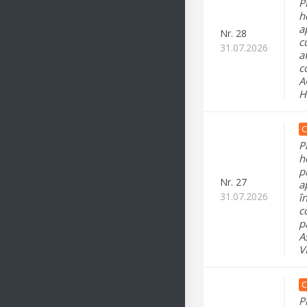
P
h
a
Nr.
28
c
31.07.2026
a
c
A
H
C
P
h
pr
Nr.
27
a
31.07.2026
î
c
p
A
V
C
P