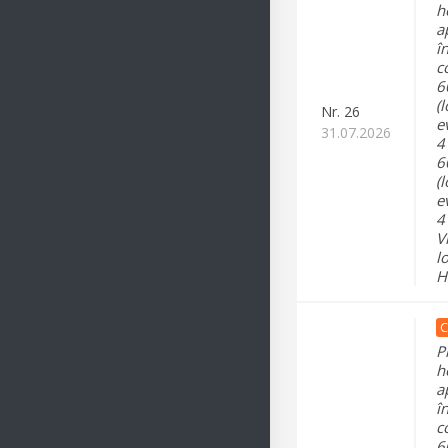
h
a
î
c
6
(
Nr.
26
e
31.07.2026
4
6
(l
e
4
V
l
H
C
P
h
a
î
c
6