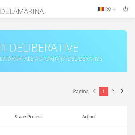
 DELAMARINA
RO
II DELIBERATIVE
OTĂRÂRI ALE AUTORITĂȚII DELIBERATIVE
chevron_left
chevron_right
Pagina:
1
2
Stare Proiect
Acțiuni