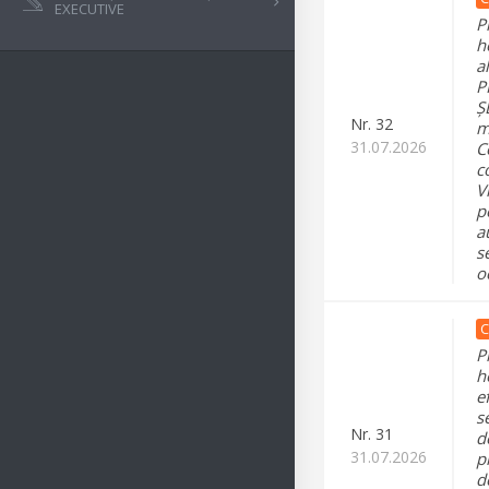
EXECUTIVE
P
h
a
P
Ș
Nr.
32
m
31.07.2026
C
c
V
p
a
s
o
C
P
h
e
s
Nr.
31
d
31.07.2026
p
d