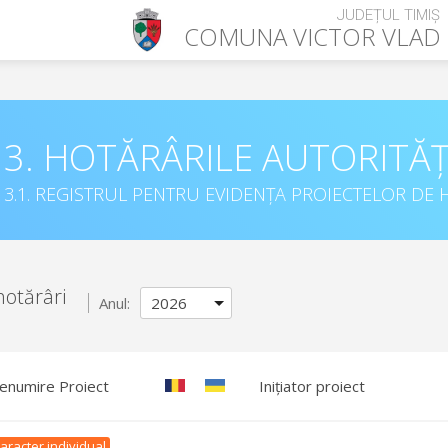
JUDEȚUL TIMIȘ
COMUNA
VICTOR VLAD
3. HOTĂRÂRILE AUTORITĂȚ
3.1. REGISTRUL PENTRU EVIDENȚA PROIECTELOR DE H
hotărâri
Anul:
enumire Proiect
Inițiator proiect
aracter individual