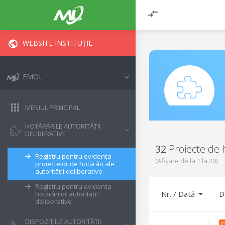
WEBSITE INSTITUȚIE
EMOL
MENIUL PRINCIPAL
HOTĂRÂRILE AUTORITĂȚII
DELIBERATIVE
32
Proiecte de 
Registru pentru evidența
(Afișare de la
1
la
20
)
proiectelor de hotărâri ale
autorității deliberative
Registru pentru evidența
Nr. / Dată
D
hotărârilor autorității
deliberative
DISPOZIȚIILE AUTORITĂȚII
C