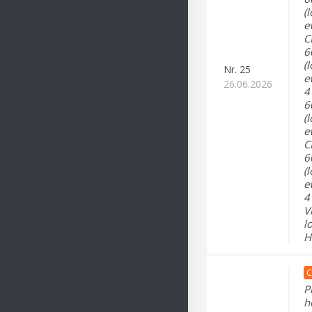
(
e
C
6
(l
Nr.
25
e
26.06.2026
4
6
(
e
C
6
(
e
4
V
l
H
C
P
h