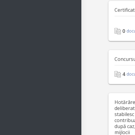
Certifica
0
doc
Concursu
4
doc
Hotărârea
deliberat
stabilesc
contribua
după caz,
mijlocii