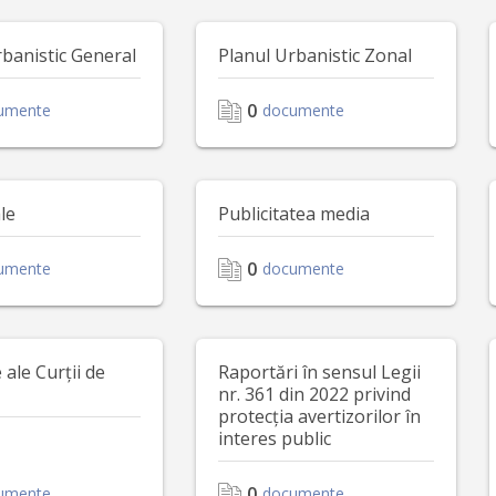
rbanistic General
Planul Urbanistic Zonal
0
umente
documente
le
Publicitatea media
0
umente
documente
ale Curții de
Raportări în sensul Legii
nr. 361 din 2022 privind
protecția avertizorilor în
interes public
0
umente
documente