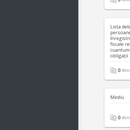
Lista deb
persoane 
înregistr
fiscale r
cuantumu
obligații
0
doc
Mediu
0
doc