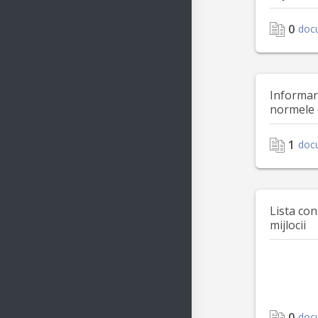
0
doc
Informar
normele 
1
doc
Lista con
mijlocii
0
doc