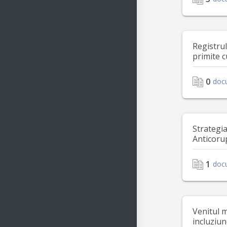
Registru
primite c
0
doc
Strategi
Anticoru
1
doc
Venitul 
incluziu