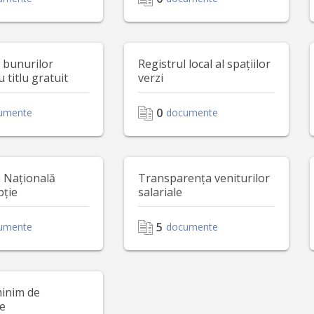
l bunurilor
Registrul local al spațiilor
u titlu gratuit
verzi
0
umente
documente
a Națională
Transparența veniturilor
pție
salariale
5
umente
documente
minim de
ne