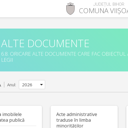
JUDEȚUL BIHOR
COMUNA
VIIȘ
ALTE DOCUMENTE
6.8. ORICARE ALTE DOCUMENTE CARE FAC OBIECTUL
LEGII
A
Anul:
a imobilele
Acte administrative
atea publică
traduse în limba
minorităților