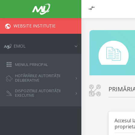
WEBSITE INSTITUȚIE
EMOL
MENIUL PRINCIPAL
HOTĂRÂRILE AUTORITĂȚII
DELIBERATIVE
PRIMĂRI
DISPOZIȚIILE AUTORITĂȚII
EXECUTIVE
Accesul l
propriet