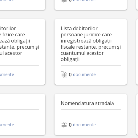
itorilor
Lista debitorilor
fizice care
persoane juridice care
ează obligații
înregistrează obligații
estante, precum și
fiscale restante, precum și
l acestor
cuantumul acestor
obligații
0
umente
documente
Nomenclatura stradală
0
umente
documente