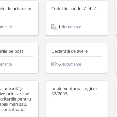
tele de urbanism
Codul de conduită etică
1
umente
documente
rile pe post
Declarații de avere
6
umente
documente
 autorității
Implementarea Legii nr.
ive prin care se
52/2003
 criteriile pentru
bilii mari sau,
 contribuabilii