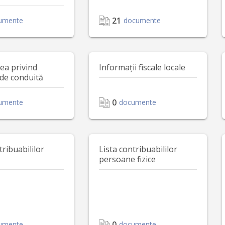
21
umente
documente
ea privind
Informații fiscale locale
de conduită
0
umente
documente
tribuabililor
Lista contribuabililor
persoane fizice
0
umente
documente