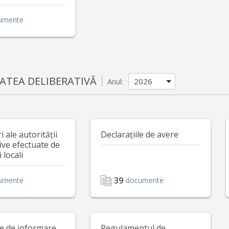
umente
ATEA DELIBERATIVĂ
Anul:
 ale autorității
Declarațiile de avere
ive efectuate de
i locali
39
umente
documente
le de informare
Regulamentul de