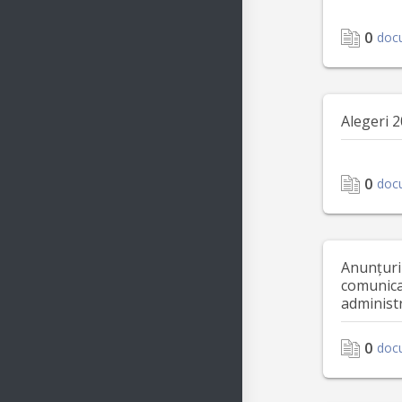
0
doc
Alegeri 
0
doc
Anunțuri
comunica
administr
0
doc