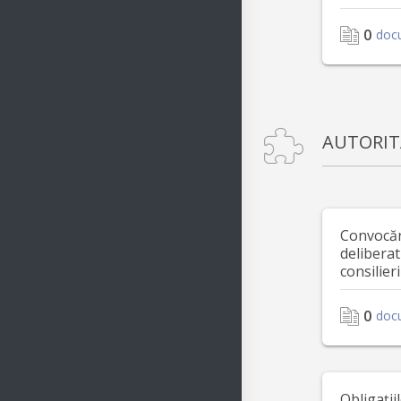
0
doc
AUTORIT
Convocări
deliberat
consilieri
0
doc
Obligații