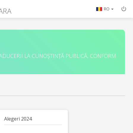
OARA
RO
 ADUCERII LA CUNOȘTINȚĂ PUBLICĂ, CONFORM
Alegeri 2024