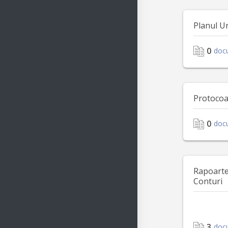
Planul U
0
doc
Protocoa
0
doc
Rapoarte 
Conturi
3
doc