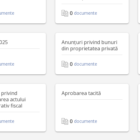
0
umente
documente
2025
Anunțuri privind bunuri
din proprietatea privată
0
umente
documente
 privind
Aprobarea tacită
rea actului
ativ fiscal
0
umente
documente