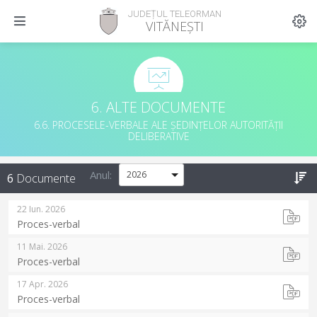
JUDEȚUL TELEORMAN
VITĂNEȘTI
6. ALTE DOCUMENTE
6.6. PROCESELE-VERBALE ALE ȘEDINȚELOR AUTORITĂȚII
DELIBERATIVE
Anul:
6
Documente
22 Iun. 2026
Proces-verbal
11 Mai. 2026
Proces-verbal
17 Apr. 2026
Proces-verbal