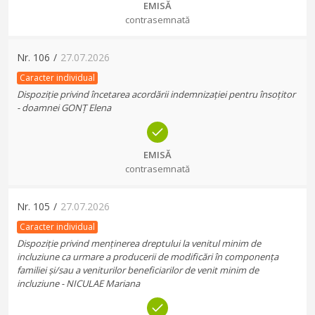
EMISĂ
contrasemnată
Nr.
106
/
27.07.2026
Caracter individual
Dispoziție privind încetarea acordării indemnizației pentru însoțitor
- doamnei GONȚ Elena
EMISĂ
contrasemnată
Nr.
105
/
27.07.2026
Caracter individual
Dispoziție privind menținerea dreptului la venitul minim de
incluziune ca urmare a producerii de modificări în componența
familiei și/sau a veniturilor beneficiarilor de venit minim de
incluziune - NICULAE Mariana