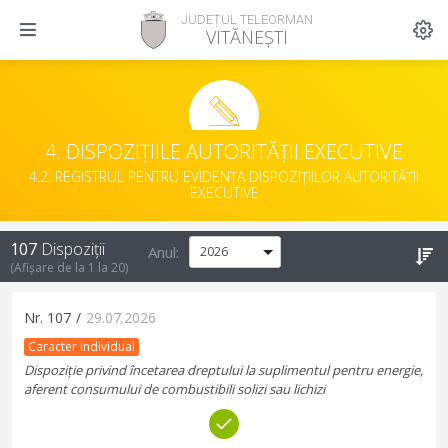
JUDEȚUL TELEORMAN
VITĂNEȘTI
4. DISPOZIȚIILE AUTORITĂȚII EXECUTIVE
4.2. REGISTRUL PENTRU EVIDENȚA DISPOZIȚIILOR AUTORITĂȚII
EXECUTIVE
107
Dispoziții
Anul:
(Afișare de la
1
la
20
)
Nr.
107
/
29.07.2026
Caracter individual
Dispoziție privind încetarea dreptului la suplimentul pentru energie,
aferent consumului de combustibili solizi sau lichizi