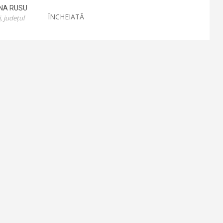
INA
RUSU
ÎNCHEIATĂ
, județul