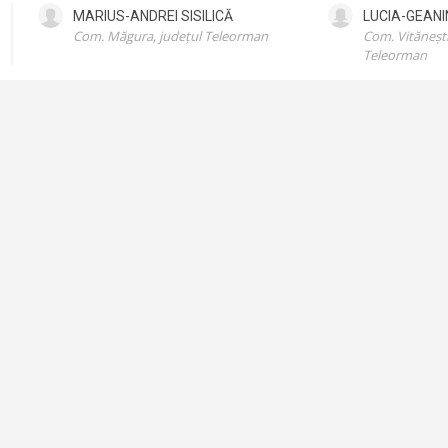
MARIUS-ANDREI
SISILICĂ
LUCIA-GEAN
Com. Măgura, județul Teleorman
Com. Vitănești
Teleorman