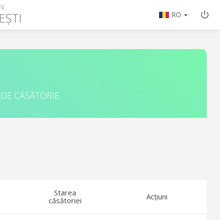
N
EȘTI
RO
 DE CĂSĂTORIE
Starea
Acțiuni
căsătoriei