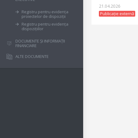
21.04.2026
Registru pentru evidența
Publicație externă
proiectelor de dispoziții
Registru pentru evidența
dispozițiilor
DOCUMENTE ȘI INFORMAȚII
FINANCIARE
ALTE DOCUMENTE