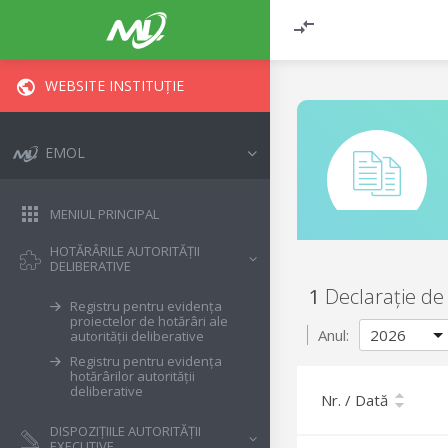
WEBSITE INSTITUȚIE
EMOL
MENIUL PRINCIPAL
HOTĂRÂRILE AUTORITĂȚII
DELIBERATIVE
1
Declarație de
Registru pentru evidența
proiectelor de hotărâri ale
Anul:
autorității deliberative
Registru pentru evidența
hotărârilor autorității
deliberative
Nr. / Dată
DISPOZIȚIILE AUTORITĂȚII
EXECUTIVE